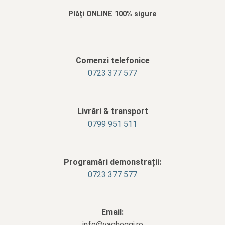
Plăți ONLINE 100% sigure
Comenzi telefonice
0723 377 577
Livrări & transport
‭0799 951 511‬
Programări demonstrații:
0723 377 577
Email:
info@vagheggi.ro