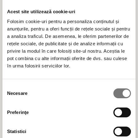
Italia
Acest site utilizează cookie-uri
Din 1975 credem în valoarea adăugată a
Folosim cookie-uri pentru a personaliza conținutul și
anunțurile, pentru a oferi funcții de rețele sociale și pentru
frumuseții care se bazează pe ingrediente
a analiza traficul. De asemenea, le oferim partenerilor de
active naturale.
rețele sociale, de publicitate și de analize informații cu
privire la modul în care folosiți site-ul nostru. Aceștia le
pot combina cu alte informații oferite de dvs. sau culese
Produse cosmetice BIO vegane naturale,
în urma folosirii serviciilor lor.
testate clinic și dermatologic, formulate cu
ingrediente alese cu multă atenție și cu
Selecția
responsabilitate pentru mediu, din surse
Necesare
consimțământului
regenerabile.
Preferinţe
Cele mai populare categorii de produse cosmetice
Statistici