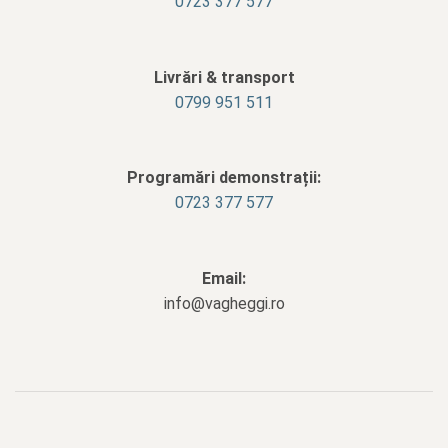
0723 377 577
Livrări & transport
‭0799 951 511‬
Programări demonstrații:
0723 377 577
Email:
info@vagheggi.ro