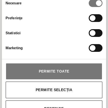
ÎNGRIJIRE CORP
Necesare
consimțământului
SOLARE
Preferinţe
MAKEUP
Statistici
PROFESIONALE
Marketing
PERMITE TOATE
Transport gratuit pentru comenzile de peste 300 LEI
PERMITE SELECȚIA