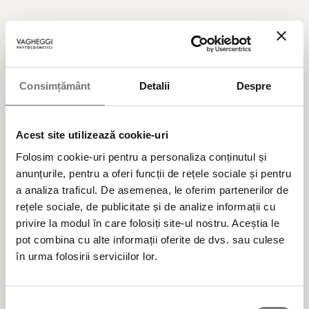
Produse cosmetice BIO vegane naturale,
testate clinic și dermatologic, formulate cu
ingrediente alese cu multă atenție și cu
Consimțământ
Detalii
Despre
responsabilitate pentru mediu, din surse
regenerabile.
Acest site utilizează cookie-uri
Folosim cookie-uri pentru a personaliza conținutul și
anunțurile, pentru a oferi funcții de rețele sociale și pentru
Cele mai populare categorii de produse cosmetice
a analiza traficul. De asemenea, le oferim partenerilor de
rețele sociale, de publicitate și de analize informații cu
privire la modul în care folosiți site-ul nostru. Aceștia le
BESTSELLER
pot combina cu alte informații oferite de dvs. sau culese
în urma folosirii serviciilor lor.
ÎNGRIJIRE TEN
Selecția