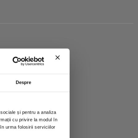
le Vagheggi! Vei
pe care să-l
Despre
 sociale și pentru a analiza
rmații cu privire la modul în
n urma folosirii serviciilor