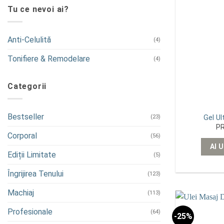
Tu ce nevoi ai?
Anti-Celulită
(4)
Tonifiere & Remodelare
(4)
Categorii
Bestseller
(23)
Gel Ul
P
Corporal
(56)
AI 
Ediții Limitate
(5)
Îngrijirea Tenului
(123)
Machiaj
(113)
Profesionale
(64)
-25%