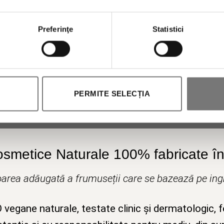
Preferinţe
Statistici
Autorizez prelucrarea datelor mele personale.
PERMITE SELECȚIA
osmetice Naturale 100% fabricate în 
area adăugată a frumuseții care se bazează pe ingr
egane naturale, testate clinic și dermatologic, 