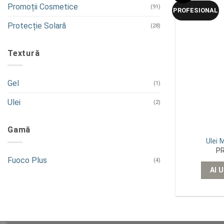
Promoții Cosmetice
(91)
PROFESIONAL
Protecție Solară
(28)
Textură
Gel
(1)
Ulei
(2)
Gamă
Ulei 
P
Fuoco Plus
(4)
AI 