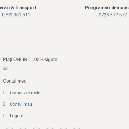
ivrări & transport
Programări demonst
‭0799 951 511‬
0723 377 577
Plăți ONLINE 100% sigure
Contul meu
Comenzile mele
Contul meu
Logout