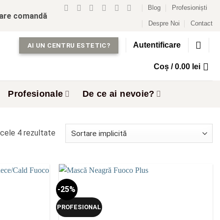
Blog
Profesioniști
care comandă
Despre Noi
Contact
Autentificare
AI UN CENTRU ESTETIC?
Coș /
0.00
lei
Profesionale
De ce ai nevoie?
cele 4 rezultate
-25%
Add to
Add to
wishlist
wishlist
PROFESIONAL