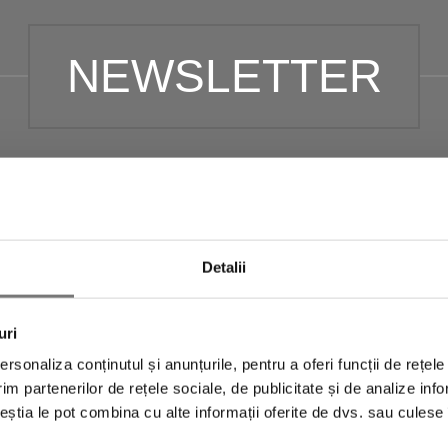
NEWSLETTER
newsletter pentru a fi la curent cu toate promoții
t un
cod de reducere de 10% și transport gratuit
folosești la următoarea achiziție.
Detalii
uri
rsonaliza conținutul și anunțurile, pentru a oferi funcții de rețele
im partenerilor de rețele sociale, de publicitate și de analize info
ceștia le pot combina cu alte informații oferite de dvs. sau culese î