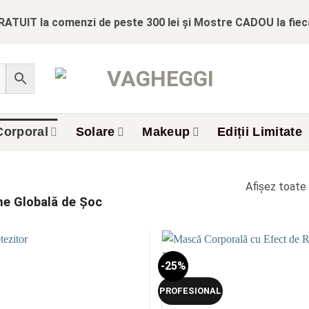
RATUIT la comenzi de peste 300 lei și Mostre CADOU la fie
Corporal
Solare
Makeup
Ediții Limitate
Afișez toate 
e Globală de Șoc
-25%
Add to
wishlist
PROFESIONAL