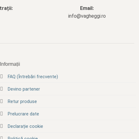
rații:
Email:
info@vagheggi.ro
Informații
FAQ (Întrebări frecvente)
Devino partener
Retur produse
Prelucrare date
Declarație cookie
Politică cookie