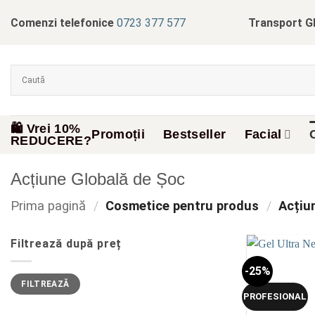
Skip
Comenzi telefonice
0723 377 577
Transport G
to
content
🛍️ Vrei 10%
Promoții
Bestseller
Facial
REDUCERE?
Acțiune Globală de Șoc
Prima pagină
/
Cosmetice pentru produs
/
Acțiun
Filtrează după preț
-25%
Preț
Preț
FILTREAZĂ
minim
maxim
PROFESIONAL