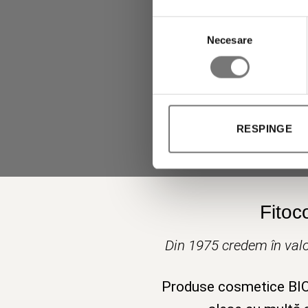
Selecția
Necesare
consimțământului
RESPINGE
Fitoc
Din 1975 credem în valo
Produse cosmetice BIO v