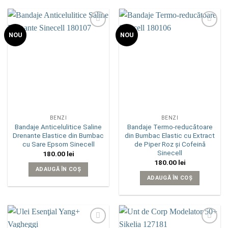
Add to
Add to
NOU
NOU
wishlist
wishlist
BENZI
BENZI
Bandaje Anticelulitice Saline
Bandaje Termo-reducătoare
Drenante Elastice din Bumbac
din Bumbac Elastic cu Extract
cu Sare Epsom Sinecell
de Piper Roz și Cofeină
Sinecell
180.00
lei
180.00
lei
ADAUGĂ ÎN COȘ
ADAUGĂ ÎN COȘ