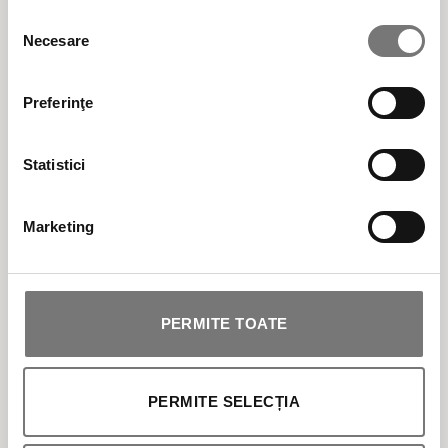
Selecția
Necesare
consimțământului
ÎNGRIJIRE CORP
Preferinţe
SOLARE
Statistici
MAKEUP
Marketing
PROFESIONALE
PERMITE TOATE
PERMITE SELECȚIA
Transport gratuit pentru comenzile de peste 300 LEI