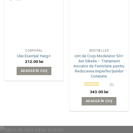
Add to
Add to
wishlist
wishlist
CORPORAL
BESTSELLER
Unt de Corp Modelator 50+
Ulei Esenţial Yang+
Ani Sikelia – Tratament
212.00
lei
Inovator de Fermitate pentru
Reducerea Imperfecțiunilor
ADAUGĂ ÎN COȘ
Cutanate
(1)
Evaluat la
5
343.00
lei
din 5
ADAUGĂ ÎN COȘ