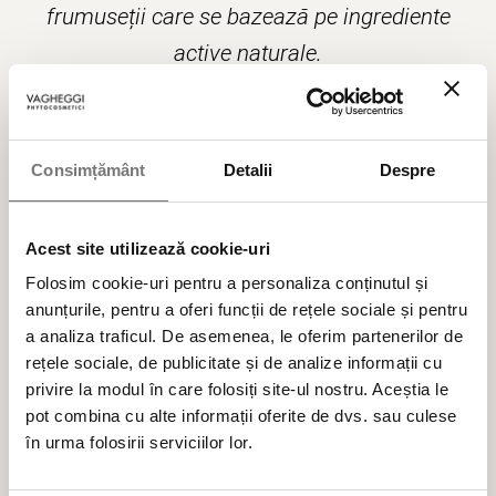
frumuseții care se bazează pe ingrediente
active naturale.
Produse cosmetice BIO vegane naturale,
testate clinic și dermatologic, formulate cu
Consimțământ
Detalii
Despre
ingrediente alese cu multă atenție și cu
responsabilitate pentru mediu, din surse
Acest site utilizează cookie-uri
regenerabile.
Folosim cookie-uri pentru a personaliza conținutul și
anunțurile, pentru a oferi funcții de rețele sociale și pentru
a analiza traficul. De asemenea, le oferim partenerilor de
Cele mai populare categorii de produse cosmetice
rețele sociale, de publicitate și de analize informații cu
privire la modul în care folosiți site-ul nostru. Aceștia le
pot combina cu alte informații oferite de dvs. sau culese
BESTSELLER
în urma folosirii serviciilor lor.
ÎNGRIJIRE TEN