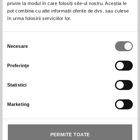
regenerabile.
privire la modul în care folosiți site-ul nostru. Aceștia le
pot combina cu alte informații oferite de dvs. sau culese
în urma folosirii serviciilor lor.
Cele mai populare categorii de produse cosmetice
Selecția
Necesare
consimțământului
BESTSELLER
Preferinţe
ÎNGRIJIRE TEN
Statistici
ÎNGRIJIRE CORP
Marketing
SOLARE
MAKEUP
PERMITE TOATE