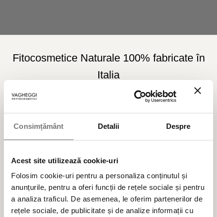
Fitocosmetice Naturale 100% fabricate în
Italia
Din 1975 credem în valoarea adăugată a
frumuseții care se bazează pe ingrediente
active naturale.
Consimțământ
Detalii
Despre
Produse cosmetice BIO vegane naturale,
Acest site utilizează cookie-uri
testate clinic și dermatologic, formulate cu
Folosim cookie-uri pentru a personaliza conținutul și
ingrediente alese cu multă atenție și cu
anunțurile, pentru a oferi funcții de rețele sociale și pentru
a analiza traficul. De asemenea, le oferim partenerilor de
responsabilitate pentru mediu, din surse
rețele sociale, de publicitate și de analize informații cu