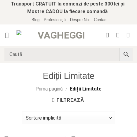
Skip
Transport GRATUIT la comenzi de peste 300 lei și
to
Mostre CADOU la fiecare comandă
content
Blog
Profesioniști
Despre Noi
Contact
Ediții Limitate
Prima pagină
/
Ediții Limitate
FILTREAZĂ