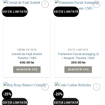
Add to
Add to
EDIȚIE LIMITATĂ
EDIȚIE LIMITATĂ
wishlist
wishlist
CREME DE FAȚĂ
EDIȚII LIMITATE
Cremă de Față Antirid
Tratament Facial Antiaging Zi
Theatre 1585
/ Noapte Theatre 1585
400.00
lei
250.00
lei
ADAUGĂ ÎN COȘ
ADAUGĂ ÎN COȘ
-25%
-20%
Add to
Add to
wishlist
wishlist
EDIȚIE LIMITATĂ
EDIȚIE LIMITATĂ