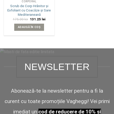
CORPORAL
Scrub de Corp Hrănitor și
Exfoliant cu Coacăze și Sare
Mediteraneană
Prețul
Prețul
175.00
lei
131.25
lei
inițial
curent
a
este:
ADAUGĂ ÎN COȘ
fost:
131.25 lei.
175.00 lei.
NEWSLETTER
Abonează-te la newsletter pentru a fi la
curent cu toate promoțiile Vagheggi! Vei primi
imediat un
cod de reducere de 10% și