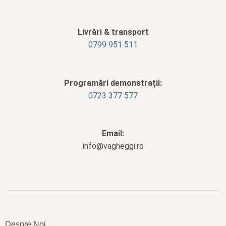
Livrări & transport
‭0799 951 511‬
Programări demonstrații:
0723 377 577
Email:
info@vagheggi.ro
Despre Noi