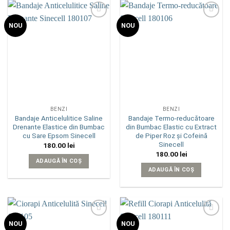
Add to
Add to
NOU
NOU
wishlist
wishlist
BENZI
BENZI
Bandaje Anticelulitice Saline
Bandaje Termo-reducătoare
Drenante Elastice din Bumbac
din Bumbac Elastic cu Extract
cu Sare Epsom Sinecell
de Piper Roz și Cofeină
Sinecell
180.00
lei
180.00
lei
ADAUGĂ ÎN COȘ
ADAUGĂ ÎN COȘ
Add to
Add to
NOU
NOU