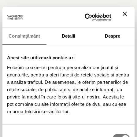
Produse cosmetice BIO vegane naturale,
testate clinic și dermatologic, formulate cu
ingrediente alese cu multă atenție și cu
Consimțământ
Detalii
Despre
responsabilitate pentru mediu, din surse
regenerabile.
Acest site utilizează cookie-uri
Folosim cookie-uri pentru a personaliza conținutul și
anunțurile, pentru a oferi funcții de rețele sociale și pentru
Cele mai populare categorii de produse cosmetice
a analiza traficul. De asemenea, le oferim partenerilor de
rețele sociale, de publicitate și de analize informații cu
privire la modul în care folosiți site-ul nostru. Aceștia le
BESTSELLER
pot combina cu alte informații oferite de dvs. sau culese
în urma folosirii serviciilor lor.
ÎNGRIJIRE TEN
Selecția
ÎNGRIJIRE CORP