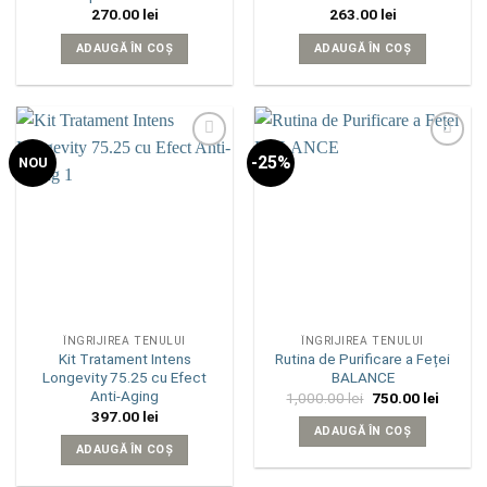
270.00
lei
263.00
lei
ADAUGĂ ÎN COȘ
ADAUGĂ ÎN COȘ
-25%
Add to
Add to
NOU
wishlist
wishlist
ÎNGRIJIREA TENULUI
ÎNGRIJIREA TENULUI
Kit Tratament Intens
Rutina de Purificare a Feței
Longevity 75.25 cu Efect
BALANCE
Anti-Aging
Prețul
Prețul
1,000.00
lei
750.00
lei
inițial
curent
397.00
lei
a
este:
ADAUGĂ ÎN COȘ
fost:
750.00 
ADAUGĂ ÎN COȘ
1,000.00 lei.