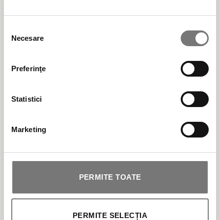
Italia
Din 1975 credem în valoarea adăugată a
Selecția
Necesare
consimțământului
frumuseții care se bazează pe ingrediente
active naturale.
Preferinţe
Produse cosmetice BIO vegane naturale,
Statistici
testate clinic și dermatologic, formulate cu
ingrediente alese cu multă atenție și cu
Marketing
responsabilitate pentru mediu, din surse
regenerabile.
PERMITE TOATE
Cele mai populare categorii de produse cosmetice
PERMITE SELECȚIA