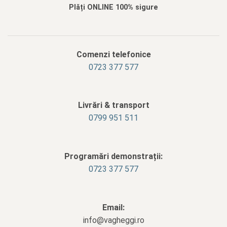
Plăți ONLINE 100% sigure
Comenzi telefonice
0723 377 577
Livrări & transport
‭0799 951 511‬
Programări demonstrații:
0723 377 577
Email:
info@vagheggi.ro