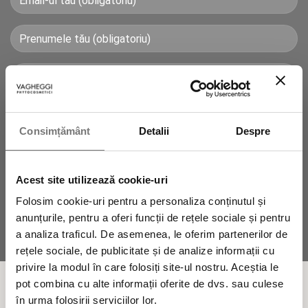
Consimțământ
Detalii
Despre
Autorizez prelucrarea datelor mele personale.
Acest site utilizează cookie-uri
Folosim cookie-uri pentru a personaliza conținutul și
anunțurile, pentru a oferi funcții de rețele sociale și pentru
a analiza traficul. De asemenea, le oferim partenerilor de
rețele sociale, de publicitate și de analize informații cu
privire la modul în care folosiți site-ul nostru. Aceștia le
pot combina cu alte informații oferite de dvs. sau culese
Fitocosmetice Naturale 100% fabricate în
în urma folosirii serviciilor lor.