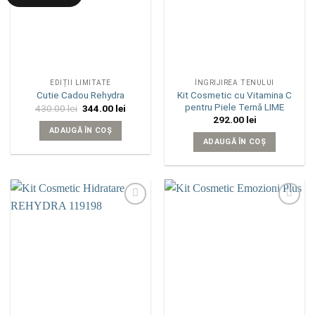
EDIȚII LIMITATE
ÎNGRIJIREA TENULUI
Kit Cosmetic cu Vitamina C
Cutie Cadou Rehydra
pentru Piele Ternă LIME
Prețul
Prețul
430.00
lei
344.00
lei
inițial
curent
292.00
lei
a
este:
ADAUGĂ ÎN COȘ
fost:
344.00 lei.
ADAUGĂ ÎN COȘ
430.00 lei.
Add to
Add to
wishlist
wishlist