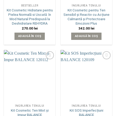
BESTSELLER
ÎNGRIJIREA TENULUI
Kit Cosmetic Hidratare pentru
Kit Cosmetic pentru Ten
Pielea Normală si Uscată. în
Sensibil și Reactiv cu Acțiune
Mod Natural Predispusă la
Calmantă și Protectoare
Deshidratare REHYDRA
Emozioni Plus
270.00
lei
342.00
lei
ADAUGĂ ÎN COȘ
ADAUGĂ ÎN COȘ
Add to
Add to
wishlist
wishlist
ÎNGRIJIREA TENULUI
ÎNGRIJIREA TENULUI
Kit Cosmetic Ten Mixt și
Kit SOS Imperfecțiuni
Impur BALANCE
BALANCE