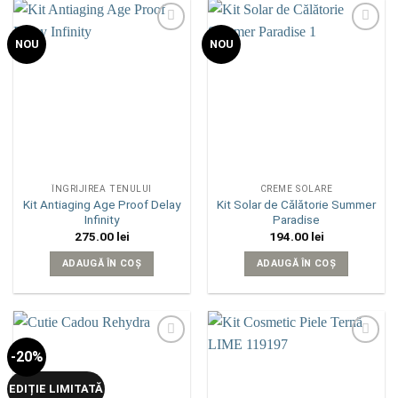
Add to
Add to
NOU
NOU
wishlist
wishlist
ÎNGRIJIREA TENULUI
CREME SOLARE
Kit Antiaging Age Proof Delay
Kit Solar de Călătorie Summer
Infinity
Paradise
275.00
lei
194.00
lei
ADAUGĂ ÎN COȘ
ADAUGĂ ÎN COȘ
-20%
Add to
Add to
wishlist
wishlist
EDIȚIE LIMITATĂ