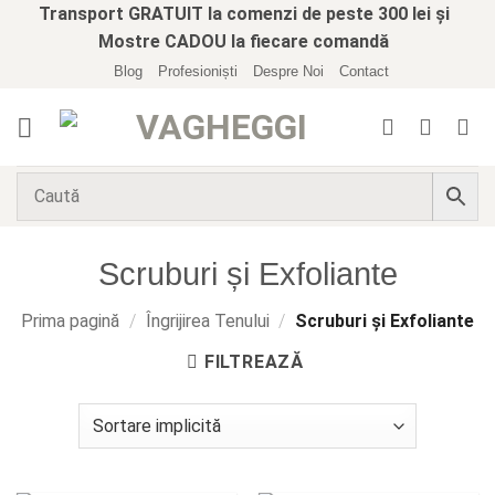
Skip
Transport GRATUIT la comenzi de peste 300 lei și
to
Mostre CADOU la fiecare comandă
content
Blog
Profesioniști
Despre Noi
Contact
Scruburi și Exfoliante
Prima pagină
/
Îngrijirea Tenului
/
Scruburi și Exfoliante
FILTREAZĂ