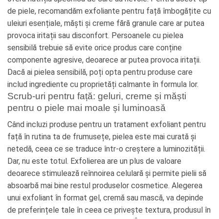
de piele, recomandăm exfoliante pentru față îmbogățite cu
uleiuri esențiale, măști și creme fără granule care ar putea
provoca iritații sau disconfort. Persoanele cu pielea
sensibilă trebuie să evite orice produs care conține
componente agresive, deoarece ar putea provoca iritații.
Dacă ai pielea sensibilă, poți opta pentru produse care
includ ingrediente cu proprietăți calmante în formula lor.
Scrub-uri pentru față: geluri, creme și măști
pentru o piele mai moale și luminoasă
Când incluzi produse pentru un tratament exfoliant pentru
față în rutina ta de frumusețe, pielea este mai curată și
netedă, ceea ce se traduce într-o creștere a luminozității.
Dar, nu este totul. Exfolierea are un plus de valoare
deoarece stimulează reînnoirea celulară și permite pielii să
absoarbă mai bine restul produselor cosmetice. Alegerea
unui exfoliant în format gel, cremă sau mască, va depinde
de preferințele tale în ceea ce privește textura, produsul în