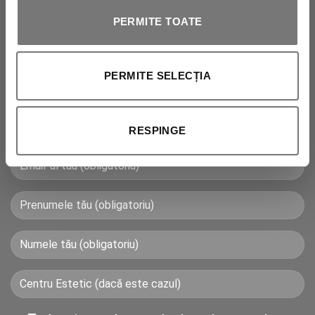
Abonează-te la newsletter pentru a fi la
PERMITE TOATE
curent cu toate promoțiile Vagheggi! Vei primi
imediat un
cod de reducere de 10% și
PERMITE SELECȚIA
transport gratuit
pe care să-l folosești la
următoarea achiziție.
RESPINGE