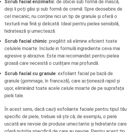
Scrub facial enzimatic
: de obicei sub formă de mască,
deși îi poți găsi și sub formă de cremă. Spre deosebire de
cel mecanic, nu conține nici un tip de granule și oferă o
textură mai fină și delicată. Ideal pentru pielea sensibilă,
hidratează și umectează.
Scrub facial
chimic
: pregătit să elimine eficient toate
celulele moarte. Include in formulă ingrediente ceva mai
agresive și abrazive. Este mai recomandat pentru pielea
groasă care necesită o curățare mai profundă.
Scrub facial cu granule
: exfoliant facial pe bază de
granule (gommage, în franceză), care acționează rapid și
ușor, eliminând toate acele celule moarte de pe suprafața
pielii tale.
În acest sens, dacă cauți exfoliante faciale pentru tipul tău
specific de piele, trebuie să știi că, de exemplu, o piele
uscată are nevoie de produse umectante și hidratante care
oferă nutriția specifică de care au nevoie. Pentru acest tip