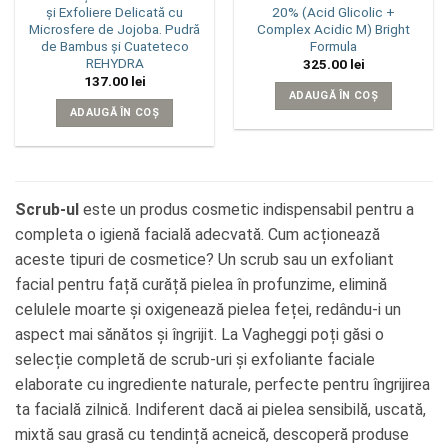
și Exfoliere Delicată cu
20% (Acid Glicolic +
Microsfere de Jojoba. Pudră
Complex Acidic M) Bright
de Bambus și Cuateteco
Formula
REHYDRA
325.00
lei
137.00
lei
ADAUGĂ ÎN COȘ
ADAUGĂ ÎN COȘ
Scrub-ul
este un produs cosmetic indispensabil pentru a
completa o igienă facială adecvată. Cum acționează
aceste tipuri de cosmetice? Un scrub sau un exfoliant
facial pentru față curăță pielea în profunzime, elimină
celulele moarte și oxigenează pielea feței, redându-i un
aspect mai sănătos și îngrijit. La Vagheggi poți găsi o
selecție completă de scrub-uri și exfoliante faciale
elaborate cu ingrediente naturale, perfecte pentru îngrijirea
ta facială zilnică. Indiferent dacă ai pielea sensibilă, uscată,
mixtă sau grasă cu tendință acneică, descoperă produse