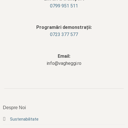
‭0799 951 511‬
Programări demonstrații:
0723 377 577
Email:
info@vagheggi.ro
Despre Noi
Sustenabilitate