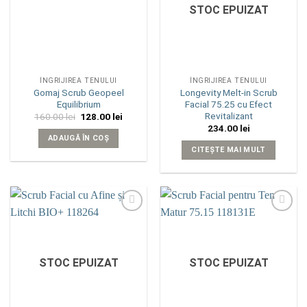
STOC EPUIZAT
ÎNGRIJIREA TENULUI
ÎNGRIJIREA TENULUI
Gomaj Scrub Geopeel
Longevity Melt-in Scrub
Equilibrium
Facial 75.25 cu Efect
Revitalizant
Prețul
Prețul
160.00
lei
128.00
lei
inițial
curent
234.00
lei
a
este:
ADAUGĂ ÎN COȘ
fost:
128.00 lei.
CITEȘTE MAI MULT
160.00 lei.
Add to
Add to
wishlist
wishlist
STOC EPUIZAT
STOC EPUIZAT