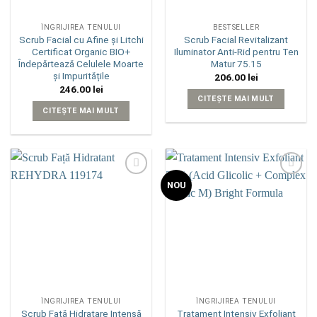
ÎNGRIJIREA TENULUI
BESTSELLER
Scrub Facial cu Afine și Litchi
Scrub Facial Revitalizant
Certificat Organic BIO+
Iluminator Anti-Rid pentru Ten
Îndepărtează Celulele Moarte
Matur 75.15
și Impuritățile
206.00
lei
246.00
lei
CITEȘTE MAI MULT
CITEȘTE MAI MULT
Add to
Add to
NOU
wishlist
wishlist
ÎNGRIJIREA TENULUI
ÎNGRIJIREA TENULUI
Scrub Față Hidratare Intensă
Tratament Intensiv Exfoliant