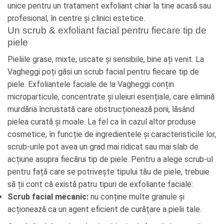
unice pentru un tratament exfoliant chiar la tine acasă sau
profesional, în centre și clinici estetice.
Un scrub & exfoliant facial pentru fiecare tip de
piele
Pieliile grase, mixte, uscate și sensibile, bine ați venit. La
Vagheggi poți găsi un scrub facial pentru fiecare tip de
piele. Exfoliantele faciale de la Vagheggi conțin
microparticule, concentrate și uleiuri esențiale, care elimină
murdăria încrustată care obstrucționează porii, lăsând
pielea curată și moale. La fel ca în cazul altor produse
cosmetice, în funcție de ingredientele și caracteristicile lor,
scrub-urile pot avea un grad mai ridicat sau mai slab de
acțiune asupra fiecărui tip de piele. Pentru a alege scrub-ul
pentru față care se potrivește tipului tău de piele, trebuie
să ții cont că există patru tipuri de exfoliante faciale:
Scrub facial mecanic:
nu conține multe granule și
acționează ca un agent eficient de curățare a pielii tale.