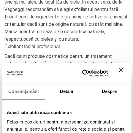
sine și, mai ales, de tipul tău de piele. În acest sens, de la
Vagheggi, recomandăm să alegi exfoliantul pentru față
ținând cont de ingredientele și principiile active ca principal
criteriu, iar dacă sunt de origine naturală, cu atât mai bine.
Marca noastră mizează pe o cosmetică naturală,
respectuoasă cu pielea și cu natura.
Exfoliant facial profesional
Dacă cauți produse cosmetice pentru un tratament
exfoliant facial profesional pentru centrul tău estetic, la
Vagheggi poți găsi o gamă largă de opțiuni de exfoliante
faciale în format profesional, care, combinate cu aparatură
și/sau tratamente în salon, obțin rezultate impresionante.
Consimțământ
Detalii
Despre
În secțiunea noastră de scrub-uri exfoliante faciale, poți
găsi tratamente profesionale de exfoliere în kit, peeling-uri
regenerante, geluri exfoliante pentru față pentru toate
Acest site utilizează cookie-uri
tipurile de piele, măști etc. Dacă nu cunoști beneficiile de a
Folosim cookie-uri pentru a personaliza conținutul și
face parte din familia Vagheggi, te invităm să citești despre
anunțurile, pentru a oferi funcții de rețele sociale și pentru
angajamentele noastre de susținere socială și de mediu.