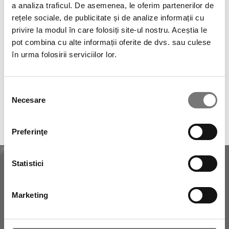
a analiza traficul. De asemenea, le oferim partenerilor de
Suntem o marcă cu peste 45 de ani de istorie, născută în
rețele sociale, de publicitate și de analize informații cu
Italia și prezentă în multe țări din Europa, precum și în
privire la modul în care folosiți site-ul nostru. Aceștia le
Taiwan, Malaezia, Australia, Noua Zeelandă, Mexic sau
pot combina cu alte informații oferite de dvs. sau culese
Canada, printre altele. Dacă centrul tău de estetic mizează
în urma folosirii serviciilor lor.
pe cosmetica naturală, încearcă produsele noastre de
exfoliere facială profesională și cucerește-ți clienții cu
rezultatele excelente. Dacă, în schimb, dorești produse
Selecția
pentru uz personal, poți găsi și scrub-uri pentru față în
Necesare
consimțământului
format mai mic, perfecte pentru rutina ta zilnică. Încearcă-
le și bucură-te de o piele radiantă!
Preferinţe
Statistici
NEWSLETTER
Marketing