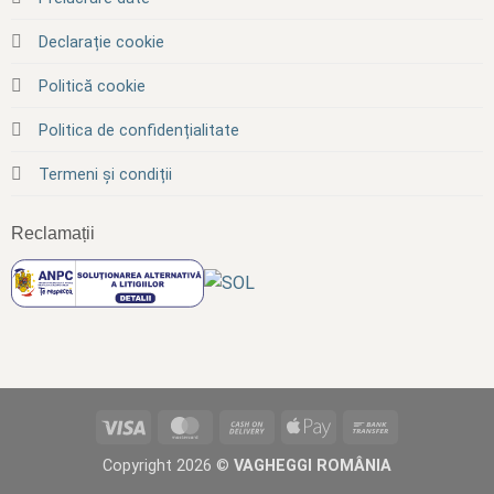
Declarație cookie
Politică cookie
Politica de confidențialitate
Termeni și condiții
Reclamații
Visa
MasterCard
Cash
Apple
Bank
On
Pay
Transfer
Copyright 2026 ©
VAGHEGGI ROMÂNIA
Delivery