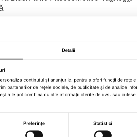
tă
loare trăsăturile cu gama de
blush
de la Vagheggi, formulată cu i
az oferă o culoare intensă și de lungă durată, fie că optezi pentr
 îndrăzneț. Datorită texturii fine și catifelate, produsul se apl
fiecare dată. Fiecare
blush
are la bază componente care hrănesc 
Detalii
inos. Concepute pentru toate tipurile de ten, aceste farduri de ob
aziilor tale. Integrează blush-urile Vagheggi în rutina ta zilnică de
care radiază în fiecare zi!
uri
rsonaliza conținutul și anunțurile, pentru a oferi funcții de rețele
im partenerilor de rețele sociale, de publicitate și de analize info
ceștia le pot combina cu alte informații oferite de dvs. sau culese î
NEWSLETTER
Preferinţe
Statistici