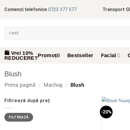
Skip
Comenzi telefonice
0723 377 577
Transport G
to
content
🛍️ Vrei 10%
Promoții
Bestseller
Facial
REDUCERE?
Blush
Prima pagină
/
Machiaj
/
Blush
Filtrează după preț
-20%
Preț
Preț
FILTREAZĂ
minim
maxim