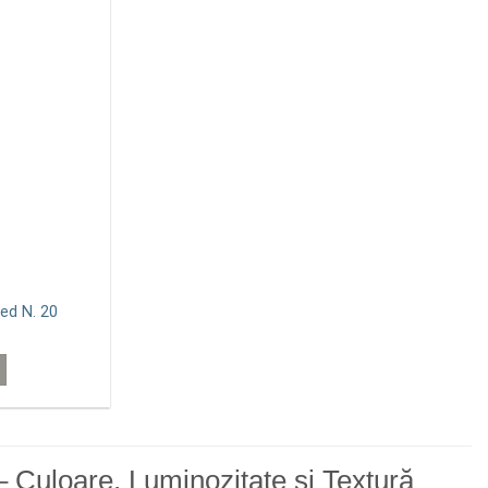
wishlist
ed N. 20
 Culoare, Luminozitate și Textură