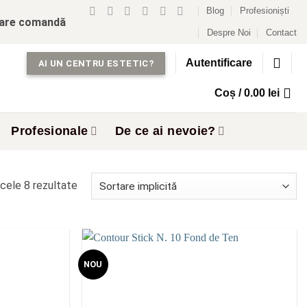
Blog
Profesioniști
care comandă
Despre Noi
Contact
Autentificare
AI UN CENTRU ESTETIC?
Coș /
0.00
lei
Profesionale
De ce ai nevoie?
cele 8 rezultate
NOU
Add to
Add to
wishlist
wishlist