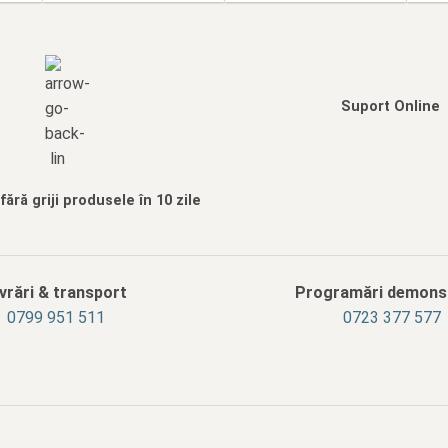
Suport Online
ără griji produsele în 10 zile
ivrări & transport
Programări demonst
‭0799 951 511‬
0723 377 577