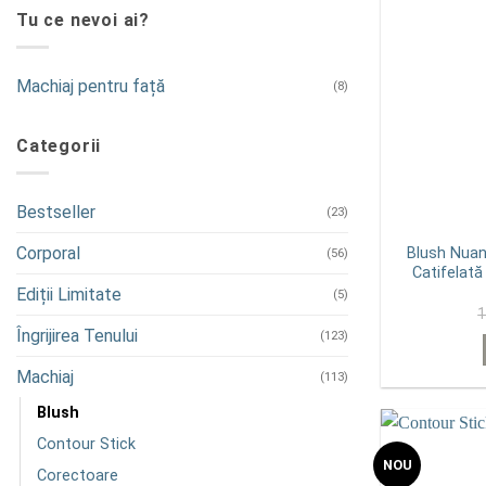
Tu ce nevoi ai?
Machiaj pentru față
(8)
Categorii
Bestseller
(23)
Corporal
Blush Nuan
(56)
Catifelată
Ediții Limitate
(5)
Îngrijirea Tenului
(123)
Machiaj
(113)
Blush
Contour Stick
NOU
Corectoare