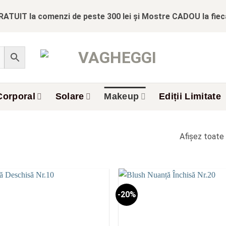
RATUIT la comenzi de peste 300 lei și Mostre CADOU la fie
Corporal
Solare
Makeup
Ediții Limitate
Afișez toate 
-20%
Add to
wishlist