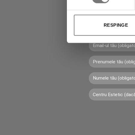
Abonează-te la 
primi imedia
RESPINGE