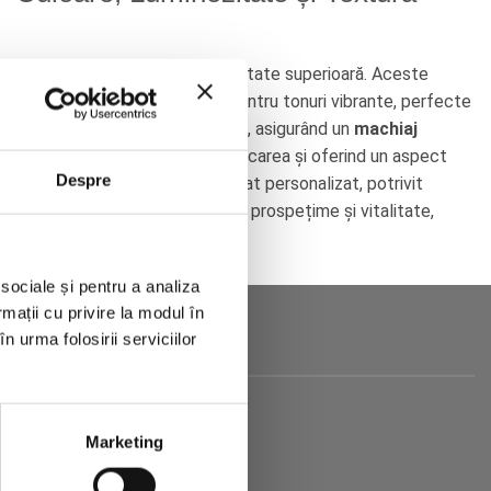
ngrediente fitocosmetice de calitate superioară. Aceste
u nuanțe discrete, subtile, sau pentru tonuri vibrante, perfecte
ică ușor și se estompează armonios, asigurând un
machiaj
și protejează pielea, evitând uscarea și oferind un aspect
Despre
raz îți permit să obții un rezultat personalizat, potrivit
 machiaj și bucură-te de un plus de prospețime și vitalitate,
 sociale și pentru a analiza
rmații cu privire la modul în
n urma folosirii serviciilor
Marketing