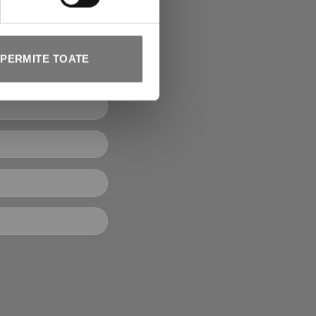
le Vagheggi! Vei
pe care să-l
PERMITE TOATE