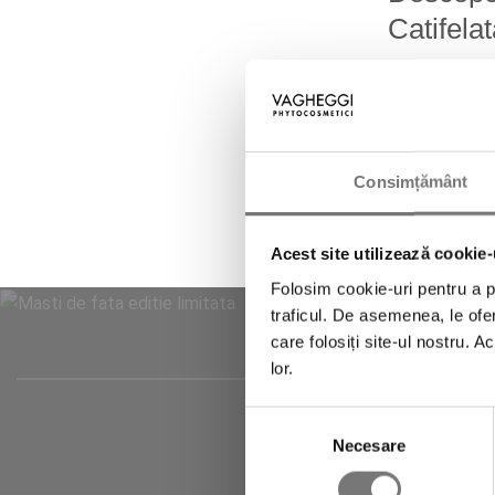
Catifela
Pune-ți în va
farduri de obr
pentru un look
impecabil
de 
Consimțământ
sănătos și lum
stilului și oc
pentru un ten 
Acest site utilizează cookie-
Folosim cookie-uri pentru a pe
traficul. De asemenea, le ofer
care folosiți site-ul nostru. A
lor.
Selecția
Necesare
consimțământului