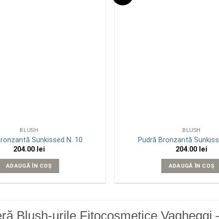
wishlist
BLUSH
BLUSH
ronzantă Sunkissed N. 10
Pudră Bronzantă Sunkiss
204.00
lei
204.00
lei
ADAUGĂ ÎN COȘ
ADAUGĂ ÎN COȘ
ă Blush-urile Fitocosmetice Vagheggi –