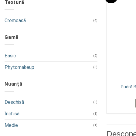
Textură
Cremoasă
(4)
Gamă
Basic
(2)
Phytomakeup
(6)
Nuanță
Pudră B
Deschisă
(3)
Închisă
(1)
Medie
(1)
Descoper