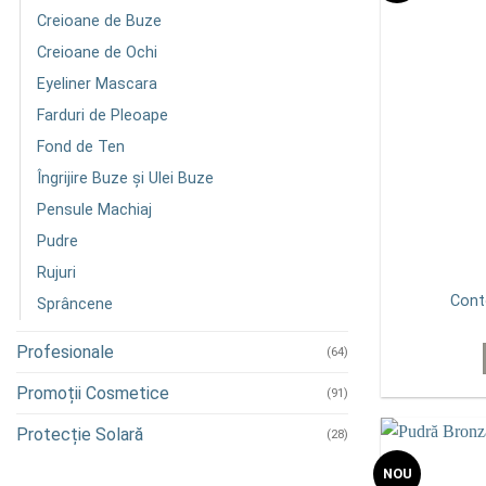
Creioane de Buze
Creioane de Ochi
Eyeliner Mascara
Farduri de Pleoape
Fond de Ten
Îngrijire Buze și Ulei Buze
Pensule Machiaj
Pudre
Rujuri
Cont
Sprâncene
Profesionale
(64)
Promoții Cosmetice
(91)
Protecție Solară
(28)
NOU