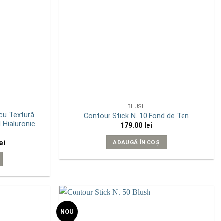
BLUSH
 cu Textură
Contour Stick N. 10 Fond de Ten
l Hialuronic
179.00
lei
Prețul
ei
ADAUGĂ ÎN COȘ
curent
este:
140.00 lei.
i.
NOU
Add to
Add to
wishlist
wishlist