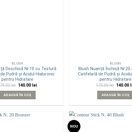
BLUSH
BLUSH
ță Deschisă Nr.10 cu Textură
Blush Nuanță Închisă Nr.20
 de Pudră și Acidul Hialuronic
Catifelată de Pudră și Acidu
pentru Hidratare
pentru Hidratare
Prețul
Prețul
Prețul
175.00
lei
140.00
lei
175.00
lei
140.00
l
inițial
curent
inițial
a
este:
a
ADAUGĂ ÎN COȘ
ADAUGĂ ÎN COȘ
fost:
140.00 lei.
fost:
175.00 lei.
175.00 le
NOU
Add to
wishlist