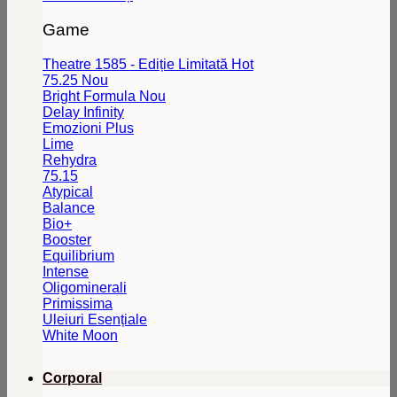
Game
Theatre 1585 - Ediție Limitată
75.25
Bright Formula
Delay Infinity
Emozioni Plus
Lime
Rehydra
75.15
Atypical
Balance
Bio+
Booster
Equilibrium
Intense
Oligominerali
Primissima
Uleiuri Esențiale
White Moon
Corporal