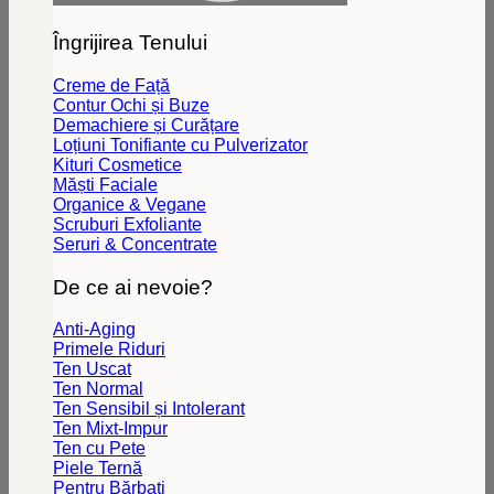
Îngrijirea Tenului
Creme de Față
Contur Ochi și Buze
Demachiere și Curățare
Loțiuni Tonifiante cu Pulverizator
Kituri Cosmetice
Măști Faciale
Organice & Vegane
Scruburi Exfoliante
Seruri & Concentrate
De ce ai nevoie?
Anti-Aging
Primele Riduri
Ten Uscat
Ten Normal
Ten Sensibil și Intolerant
Ten Mixt-Impur
Ten cu Pete
Piele Ternă
Pentru Bărbați