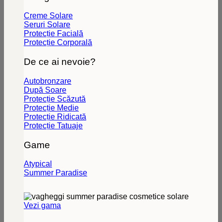
Creme Solare
Seruri Solare
Protecție Facială
Protecție Corporală
De ce ai nevoie?
Autobronzare
După Soare
Protecție Scăzută
Protecție Medie
Protecție Ridicată
Protecție Tatuaje
Game
Atypical
Summer Paradise
Vezi gama