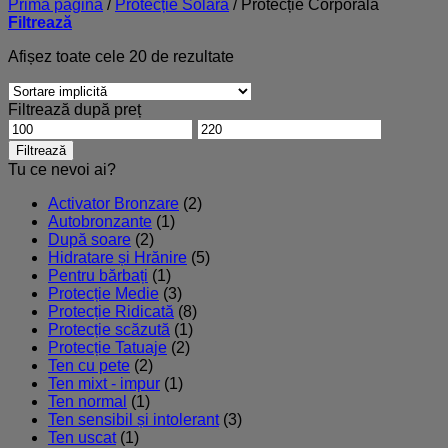
Prima pagină
/
Protecție Solară
/
Protecție Corporală
Filtrează
Afișez toate cele 20 de rezultate
Filtrează după preț
Preț
Preț
minim
maxim
Filtrează
Tu ce nevoi ai?
Activator Bronzare
(2)
Autobronzante
(1)
După soare
(2)
Hidratare și Hrănire
(5)
Pentru bărbați
(1)
Protecție Medie
(3)
Protecție Ridicată
(8)
Protecție scăzută
(1)
Protecție Tatuaje
(2)
Ten cu pete
(2)
Ten mixt - impur
(1)
Ten normal
(1)
Ten sensibil și intolerant
(3)
Ten uscat
(1)