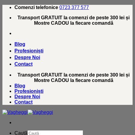
Skip
Comenzi telefonice
0723 377 577
to
Transport GRATUIT la comenzi de peste 300 lei și
content
Mostre CADOU la fiecare comandă
Blog
Profesioniști
Despre Noi
Contact
Transport GRATUIT la comenzi de peste 300 lei și
Mostre CADOU la fiecare comandă
Blog
Profesioniști
Despre Noi
Contact
Caută