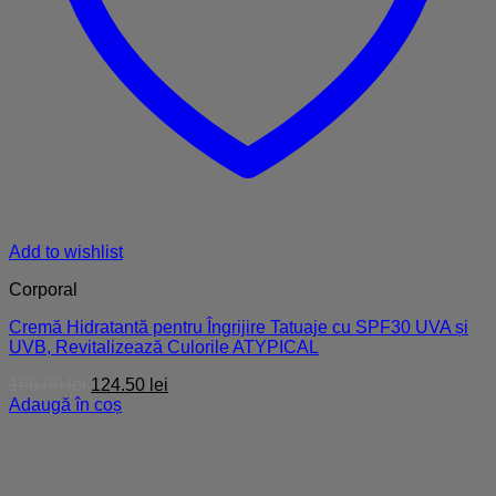
Add to wishlist
Corporal
Cremă Hidratantă pentru Îngrijire Tatuaje cu SPF30 UVA și
UVB, Revitalizează Culorile ATYPICAL
Prețul
Prețul
166.00
lei
124.50
lei
inițial
curent
Adaugă în coș
a
este:
fost:
124.50 lei.
166.00 lei.