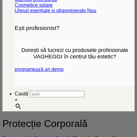
Cosmetice solare
Uleiuri esențiale și oligominerale
Ești profesionist?
Dorești să lucrezi cu produsele profesionale
VAGHEGGI în centrul tău estetic?
programează un demo
Caută
×
Protecție Corporală