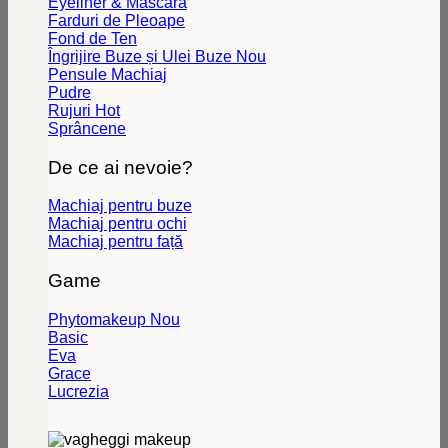
Eyeliner & Mascara
Farduri de Pleoape
Fond de Ten
Îngrijire Buze și Ulei Buze
Pensule Machiaj
Pudre
Rujuri
Sprâncene
De ce ai nevoie?
Machiaj pentru buze
Machiaj pentru ochi
Machiaj pentru față
Game
Phytomakeup
Basic
Eva
Grace
Lucrezia