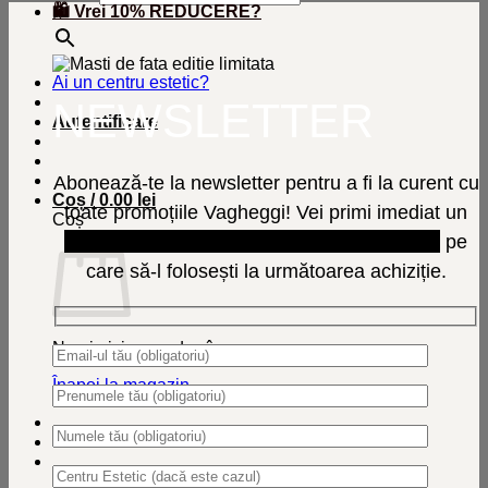
🛍️ Vrei 10% REDUCERE?
×
Ai un centru estetic?
NEWSLETTER
Autentificare
Abonează-te la newsletter pentru a fi la curent cu
Coș /
0.00
lei
toate promoțiile Vagheggi! Vei primi imediat un
Coș
cod de reducere de 10% și transport gratuit
pe
care să-l folosești la următoarea achiziție.
Nu ai niciun produs în coș.
Înapoi la magazin