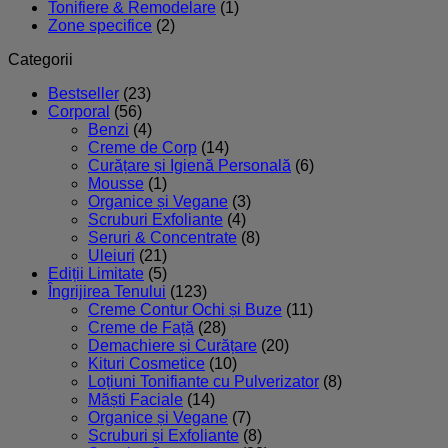
Tonifiere & Remodelare
(1)
Zone specifice
(2)
Categorii
Bestseller
(23)
Corporal
(56)
Benzi
(4)
Creme de Corp
(14)
Curățare și Igienă Personală
(6)
Mousse
(1)
Organice și Vegane
(3)
Scruburi Exfoliante
(4)
Seruri & Concentrate
(8)
Uleiuri
(21)
Ediții Limitate
(5)
Îngrijirea Tenului
(123)
Creme Contur Ochi și Buze
(11)
Creme de Față
(28)
Demachiere și Curățare
(20)
Kituri Cosmetice
(10)
Loțiuni Tonifiante cu Pulverizator
(8)
Măști Faciale
(14)
Organice și Vegane
(7)
Scruburi și Exfoliante
(8)