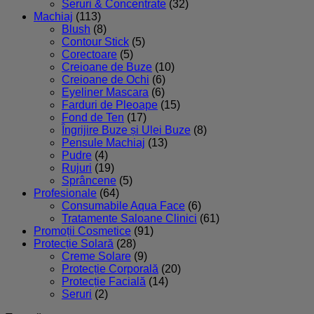
Seruri & Concentrate
(32)
Machiaj
(113)
Blush
(8)
Contour Stick
(5)
Corectoare
(5)
Creioane de Buze
(10)
Creioane de Ochi
(6)
Eyeliner Mascara
(6)
Farduri de Pleoape
(15)
Fond de Ten
(17)
Îngrijire Buze și Ulei Buze
(8)
Pensule Machiaj
(13)
Pudre
(4)
Rujuri
(19)
Sprâncene
(5)
Profesionale
(64)
Consumabile Aqua Face
(6)
Tratamente Saloane Clinici
(61)
Promoții Cosmetice
(91)
Protecție Solară
(28)
Creme Solare
(9)
Protecție Corporală
(20)
Protecție Facială
(14)
Seruri
(2)