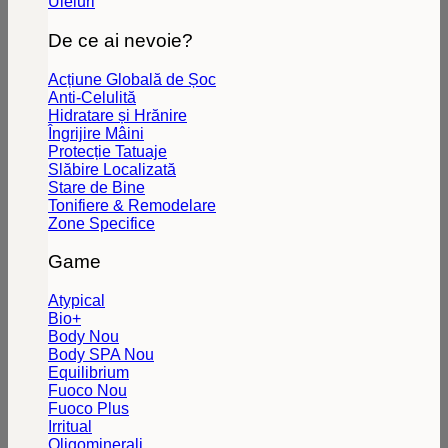
Uleiuri
De ce ai nevoie?
Acțiune Globală de Șoc
Anti-Celulită
Hidratare și Hrănire
Îngrijire Mâini
Protecție Tatuaje
Slăbire Localizată
Stare de Bine
Tonifiere & Remodelare
Zone Specifice
Game
Atypical
Bio+
Body
Body SPA
Equilibrium
Fuoco
Fuoco Plus
Irritual
Oligominerali