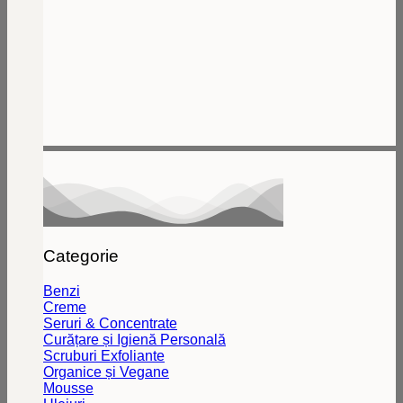
Categorie
Benzi
Creme
Seruri & Concentrate
Curățare și Igienă Personală
Scruburi Exfoliante
Organice și Vegane
Mousse