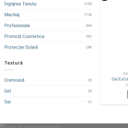
Îngrijirea Tenului
(123)
Machiaj
(113)
Profesionale
(64)
Promoții Cosmetice
(91)
Protecție Solară
(28)
Textură
DE
Gel Exfo
Cremoasă
(2)
Gel
(2)
Ser
(1)