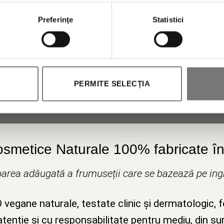
Preferinţe
Statistici
Autorizez prelucrarea datelor mele personale.
PERMITE SELECȚIA
osmetice Naturale 100% fabricate în 
area adăugată a frumuseții care se bazează pe ingr
egane naturale, testate clinic și dermatologic, 
tenție și cu responsabilitate pentru mediu, din su