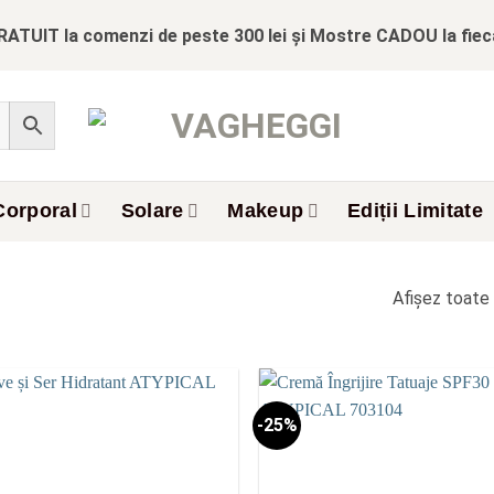
RATUIT la comenzi de peste 300 lei și Mostre CADOU la fie
Corporal
Solare
Makeup
Ediții Limitate
Afișez toate 
-25%
Add to
wishlist