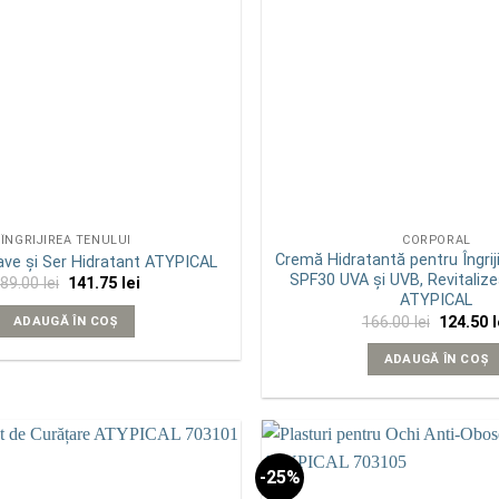
ÎNGRIJIREA TENULUI
CORPORAL
Cremă Hidratantă pentru Îngrij
ave și Ser Hidratant ATYPICAL
SPF30 UVA și UVB, Revitalize
Prețul
Prețul
189.00
lei
141.75
lei
inițial
curent
ATYPICAL
a
este:
Prețul
166.00
lei
124.50
l
ADAUGĂ ÎN COȘ
fost:
141.75 lei.
inițial
189.00 lei.
a
ADAUGĂ ÎN COȘ
fost:
166.00 le
-25%
Add to
wishlist