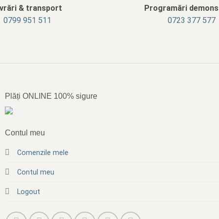
ivrări & transport
Programări demonst
‭0799 951 511‬
0723 377 577
Plăți ONLINE 100% sigure
Contul meu
Comenzile mele
Contul meu
Logout