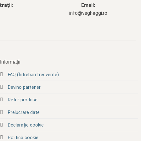
rații:
Email:
info@vagheggi.ro
Informații
FAQ (Întrebări frecvente)
Devino partener
Retur produse
Prelucrare date
Declarație cookie
Politică cookie