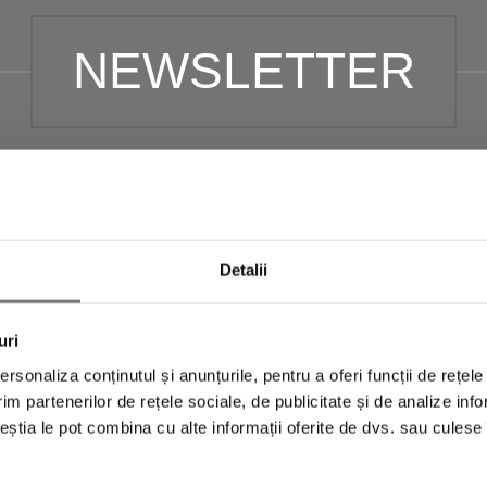
NEWSLETTER
newsletter pentru a fi la curent cu toate promoții
t un
cod de reducere de 10% și transport gratuit
Detalii
folosești la următoarea achiziție.
uri
rsonaliza conținutul și anunțurile, pentru a oferi funcții de rețele
im partenerilor de rețele sociale, de publicitate și de analize info
ceștia le pot combina cu alte informații oferite de dvs. sau culese î