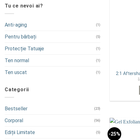
Tu ce nevoi ai?
Anti-aging
(1)
Pentru bărbați
(5)
Protecție Tatuaje
(1)
Ten normal
(1)
Ten uscat
(1)
2:1 Aftersh
Categorii
Bestseller
(23)
Corporal
(56)
Ediții Limitate
(5)
-25%