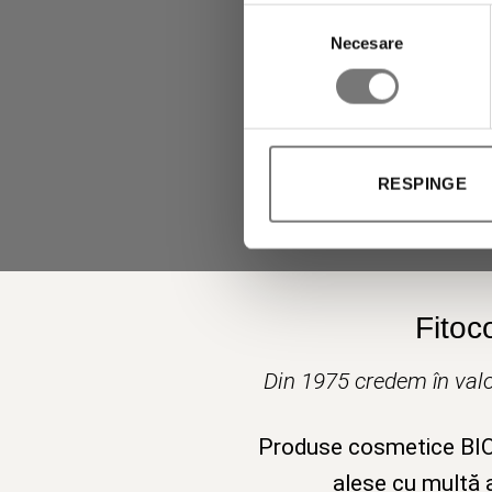
Selecția
Necesare
consimțământului
RESPINGE
Fitoc
Din 1975 credem în valo
Produse cosmetice BIO v
alese cu multă a