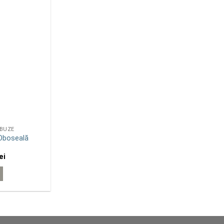
 BUZE
-Oboseală
Prețul
ei
curent
este:
240.00 lei.
i.