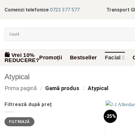
Skip
Comenzi telefonice
0723 377 577
Transport G
to
content
🛍️ Vrei 10%
Promoții
Bestseller
Facial
REDUCERE?
Atypical
Prima pagină
/
Gamă produs
/
Atypical
Filtrează după preț
-25%
Preț
Preț
FILTREAZĂ
minim
maxim