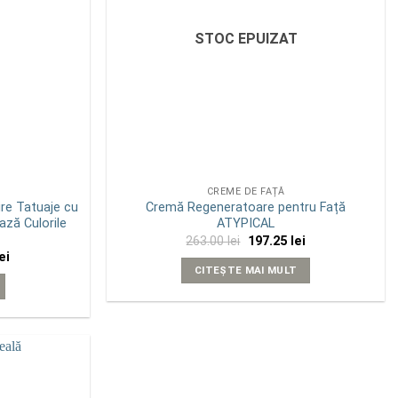
STOC EPUIZAT
CREME DE FAȚĂ
ire Tatuaje cu
Cremă Regeneratoare pentru Față
ază Culorile
ATYPICAL
Prețul
Prețul
263.00
lei
197.25
lei
inițial
curent
Prețul
ei
a
este:
curent
CITEȘTE MAI MULT
fost:
197.25 lei.
este:
263.00 lei.
124.50 lei.
i.
Add to
wishlist