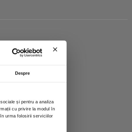
le Vagheggi! Vei
pe care să-l
Despre
 sociale și pentru a analiza
rmații cu privire la modul în
n urma folosirii serviciilor