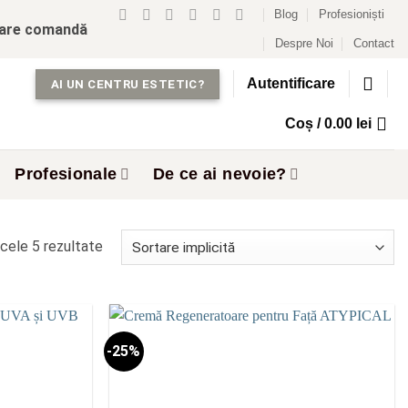
Blog
Profesioniști
care comandă
Despre Noi
Contact
Autentificare
AI UN CENTRU ESTETIC?
Coș /
0.00
lei
Profesionale
De ce ai nevoie?
cele 5 rezultate
-25%
Add to
Add to
wishlist
wishlist