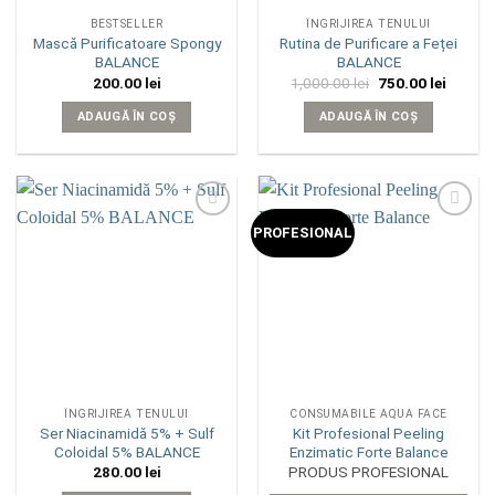
BESTSELLER
ÎNGRIJIREA TENULUI
Mască Purificatoare Spongy
Rutina de Purificare a Feței
BALANCE
BALANCE
Prețul
Prețul
200.00
lei
1,000.00
lei
750.00
lei
inițial
curent
a
este:
ADAUGĂ ÎN COȘ
ADAUGĂ ÎN COȘ
fost:
750.00 
1,000.00 lei.
Add to
Add to
PROFESIONAL
wishlist
wishlist
ÎNGRIJIREA TENULUI
CONSUMABILE AQUA FACE
Ser Niacinamidă 5% + Sulf
Kit Profesional Peeling
Coloidal 5% BALANCE
Enzimatic Forte Balance
280.00
lei
PRODUS PROFESIONAL