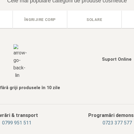
Cele mai populare categorii de produse cosmetice
ÎNGRIJIRE CORP
SOLARE
Suport Online
ără griji produsele în 10 zile
ivrări & transport
Programări demonst
‭0799 951 511‬
0723 377 577