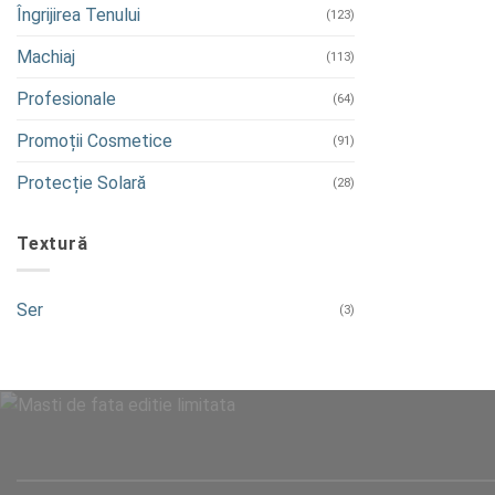
Îngrijirea Tenului
(123)
Machiaj
(113)
Profesionale
(64)
Promoții Cosmetice
(91)
Protecție Solară
(28)
Textură
Ser
(3)