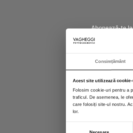
Abonează-te la 
primi imedia
Consimțământ
Acest site utilizează cookie-
Folosim cookie-uri pentru a pe
traficul. De asemenea, le ofer
care folosiți site-ul nostru. A
lor.
Selecția
Necesare
consimțământului