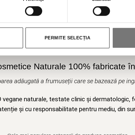
Autorizez prelucrarea datelor mele personale.
PERMITE SELECȚIA
osmetice Naturale 100% fabricate în 
area adăugată a frumuseții care se bazează pe ingr
egane naturale, testate clinic și dermatologic, 
tenție și cu responsabilitate pentru mediu, din su