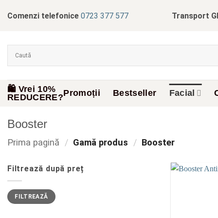
Skip
Comenzi telefonice
0723 377 577
Transport G
to
content
🛍️ Vrei 10%
Promoții
Bestseller
Facial
REDUCERE?
Booster
Prima pagină
/
Gamă produs
/
Booster
Filtrează după preț
Preț
Preț
FILTREAZĂ
minim
maxim