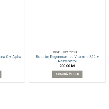
I
ÎNGRIJIREA TENULUI
ina C + Alpha
Booster Regenerant cu Vitamina B12 +
Resveratrol
200.00
lei
ADAUGĂ ÎN COȘ