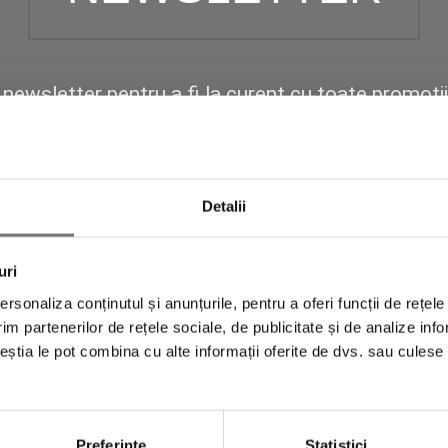
newsletter pentru a fi la curent cu toate promoții
t un
cod de reducere de 10% și transport gratuit
folosești la următoarea achiziție.
Detalii
uri
rsonaliza conținutul și anunțurile, pentru a oferi funcții de rețele
im partenerilor de rețele sociale, de publicitate și de analize info
ceștia le pot combina cu alte informații oferite de dvs. sau culese î
Preferinţe
Statistici