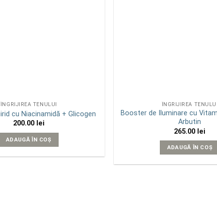
ÎNGRIJIREA TENULUI
ÎNGRIJIREA TENULU
Booster de Iluminare cu Vitam
rid cu Niacinamidă + Glicogen
Arbutin
200.00
lei
265.00
lei
ADAUGĂ ÎN COȘ
ADAUGĂ ÎN COȘ