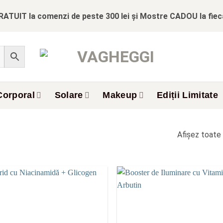
RATUIT la comenzi de peste 300 lei și Mostre CADOU la fie
Corporal
Solare
Makeup
Ediții Limitate
Afișez toate 
Add to
wishlist