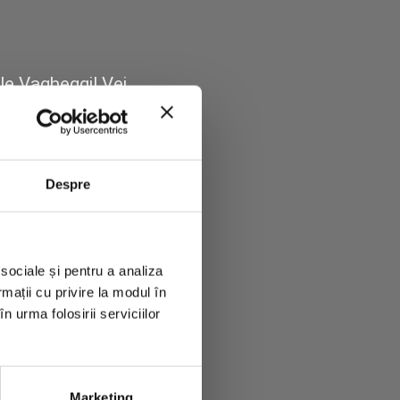
le Vagheggi! Vei
pe care să-l
Despre
 sociale și pentru a analiza
rmații cu privire la modul în
n urma folosirii serviciilor
Marketing