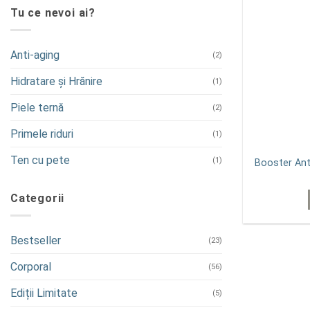
Tu ce nevoi ai?
Anti-aging
(2)
Hidratare și Hrănire
(1)
Piele ternă
(2)
Primele riduri
(1)
Ten cu pete
(1)
Booster Anti
Categorii
Bestseller
(23)
Corporal
(56)
Ediții Limitate
(5)