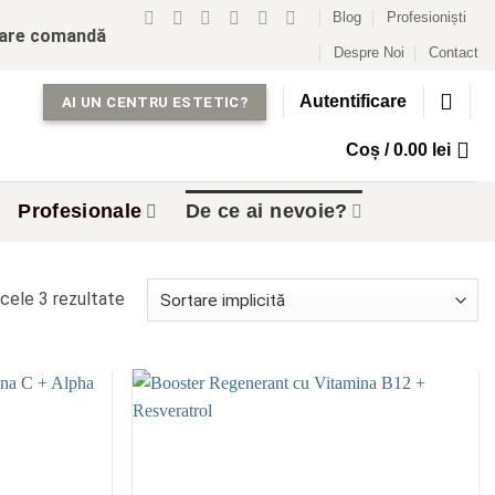
Blog
Profesioniști
care comandă
Despre Noi
Contact
Autentificare
AI UN CENTRU ESTETIC?
Coș /
0.00
lei
Profesionale
De ce ai nevoie?
cele 3 rezultate
Add to
Add to
wishlist
wishlist