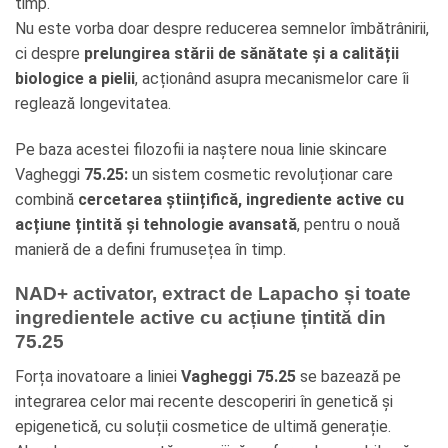
timp.
Nu este vorba doar despre reducerea semnelor îmbătrânirii,
ci despre
prelungirea stării de sănătate și a calității
biologice a pielii
, acționând asupra mecanismelor care îi
reglează longevitatea.
Pe baza acestei filozofii ia naștere noua linie skincare
Vagheggi
75.25:
un sistem cosmetic revoluționar care
combină
cercetarea științifică, ingrediente active cu
acțiune țintită și tehnologie avansată
, pentru o nouă
manieră de a defini frumusețea în timp.
NAD+ activator, extract de Lapacho și toate
ingredientele active cu acțiune țintită din
75.25
Forța inovatoare a liniei
Vagheggi 75.25
se bazează pe
integrarea celor mai recente descoperiri în genetică și
epigenetică, cu soluții cosmetice de ultimă generație.