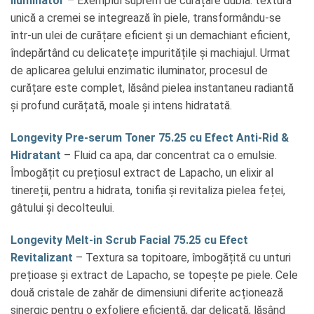
Iluminator
– Exemplul suprem de curățare dublă: textura
unică a cremei se integrează în piele, transformându-se
într-un ulei de curățare eficient și un demachiant eficient,
îndepărtând cu delicatețe impuritățile și machiajul. Urmat
de aplicarea gelului enzimatic iluminator, procesul de
curățare este complet, lăsând pielea instantaneu radiantă
și profund curățată, moale și intens hidratată.
Longevity Pre-serum Toner 75.25 cu Efect Anti-Rid &
Hidratant
– Fluid ca apa, dar concentrat ca o emulsie.
Îmbogățit cu prețiosul extract de Lapacho, un elixir al
tinereții, pentru a hidrata, tonifia și revitaliza pielea feței,
gâtului și decolteului.
Longevity Melt-in Scrub Facial 75.25 cu Efect
Revitalizant
– Textura sa topitoare, îmbogățită cu unturi
prețioase și extract de Lapacho, se topește pe piele. Cele
două cristale de zahăr de dimensiuni diferite acționează
sinergic pentru o exfoliere eficientă, dar delicată, lăsând