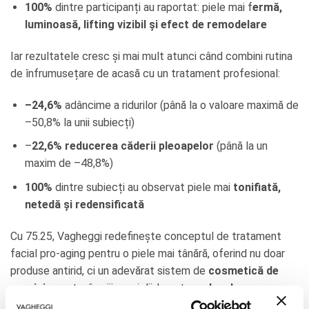
100%
dintre participanți au raportat: piele mai f
ermă,
luminoasă, lifting vizibil și efect de remodelare
Iar rezultatele cresc și mai mult atunci când combini rutina
de înfrumusețare de acasă cu un tratament profesional:
–24,6%
adâncime a ridurilor (până la o valoare maximă de
–50,8% la unii subiecți)
–
22,6% reducerea căderii pleoapelor
(până la un
maxim de –48,8%)
100%
dintre subiecți au observat piele mai
tonifiată,
netedă și redensificată
Cu 75.25, Vagheggi redefinește conceptul de tratament
facial pro-aging pentru o piele mai tânără, oferind nu doar
produse antirid, ci un adevărat sistem de
cosmetică de
precizie
pentru îngrijirea pielii, bazat pe
abordarea
inovatoare a longevității cutanate.