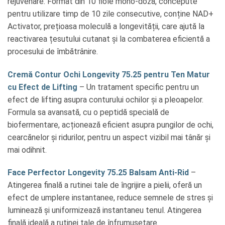
rejuvenare. Format din 10 fiole mono-doză, concepute
pentru utilizare timp de 10 zile consecutive, conține NAD+
Activator, prețioasa moleculă a longevității, care ajută la
reactivarea țesutului cutanat și la combaterea eficientă a
procesului de îmbătrânire.
Cremă Contur Ochi Longevity 75.25 pentru Ten Matur
cu Efect de Lifting
– Un tratament specific pentru un
efect de lifting asupra conturului ochilor și a pleoapelor.
Formula sa avansată, cu o peptidă specială de
biofermentare, acționează eficient asupra pungilor de ochi,
cearcănelor și ridurilor, pentru un aspect vizibil mai tânăr și
mai odihnit.
Face Perfector Longevity 75.25 Balsam Anti-Rid
–
Atingerea finală a rutinei tale de îngrijire a pielii, oferă un
efect de umplere instantanee, reduce semnele de stres și
luminează și uniformizează instantaneu tenul. Atingerea
finală ideală a rutinei tale de înfrumusețare.