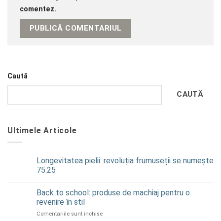
comentez.
Caută
CAUTĂ
Ultimele Articole
Longevitatea pielii: revoluția frumuseții se numește
75.25
Niciun
comentariu
Back to school: produse de machiaj pentru o
la
Longevitatea
revenire în stil
pielii:
revoluția
pentru
Comentariile sunt închise
frumuseții