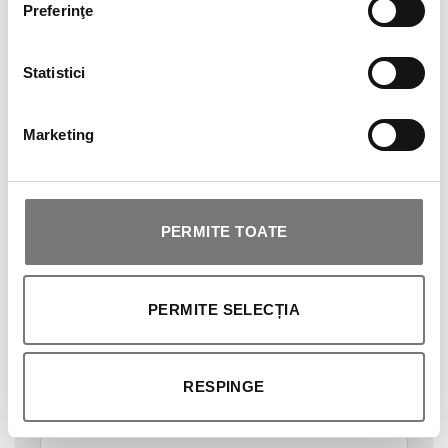
Preferinţe
VAGHEGGI-ADM
Statistici
Marketing
Back to school: produse de
machiaj pentru o revenire în
stil
PERMITE TOATE
Lasă un răspuns
PERMITE SELECȚIA
Adresa ta de email nu va fi publicată.
Câmpurile
obligatorii sunt marcate cu
*
RESPINGE
Comentariu
*