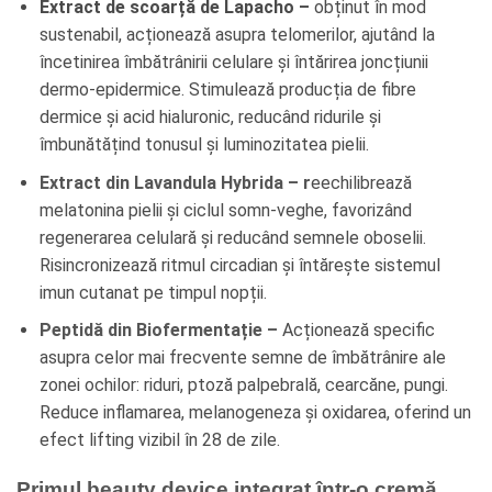
Extract de scoarță de Lapacho –
obținut în mod
sustenabil, acționează asupra telomerilor, ajutând la
încetinirea îmbătrânirii celulare și întărirea joncțiunii
dermo-epidermice. Stimulează producția de fibre
dermice și acid hialuronic, reducând ridurile și
îmbunătățind tonusul și luminozitatea pielii.
Extract din Lavandula Hybrida – r
eechilibrează
melatonina pielii și ciclul somn-veghe, favorizând
regenerarea celulară și reducând semnele oboselii.
Risincronizează ritmul circadian și întărește sistemul
imun cutanat pe timpul nopții.
Peptidă din Biofermentație –
Acționează specific
asupra celor mai frecvente semne de îmbătrânire ale
zonei ochilor: riduri, ptoză palpebrală, cearcăne, pungi.
Reduce inflamarea, melanogeneza și oxidarea, oferind un
efect lifting vizibil în 28 de zile.
Primul beauty device integrat într-o cremă