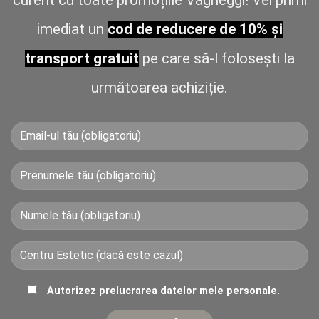
imediat un
cod de reducere de 10% și
transport gratuit
pe care să-l folosești la
următoarea achiziție.
Autorizez prelucrarea datelor mele personale.