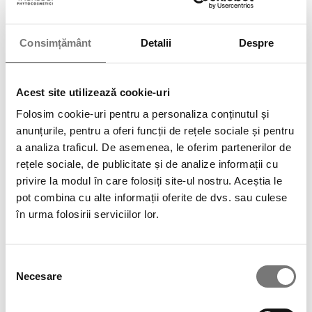
Descoperă inovația 75.25
și pornește propria ta
Consimțământ
Detalii
Despre
revoluție în skincare!
Acest site utilizează cookie-uri
Folosim cookie-uri pentru a personaliza conținutul și
anunțurile, pentru a oferi funcții de rețele sociale și pentru
a analiza traficul. De asemenea, le oferim partenerilor de
rețele sociale, de publicitate și de analize informații cu
privire la modul în care folosiți site-ul nostru. Aceștia le
pot combina cu alte informații oferite de dvs. sau culese
în urma folosirii serviciilor lor.
Selecția
Necesare
consimțământului
This entry was posted in
Uncategorized
. Bookmark the
permalink
.