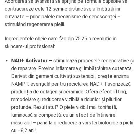
Abordarea sa avansată se sprijină pe formule capabile să
contracareze cele 12 semne distinctive a îmbătrânirii
cutanate – principalele mecanisme de senescenței –
stimulând regenerarea pielii.
Ingredientele cheie care fac din 75.25 o revoluție în
skincare-ul profesional:
NAD+ Activator –
stimulează procesele regenerative și
de reparare. Previne inflamarea și îmbătrânirea cutanată.
Derivat din germeni cultivați sustenabil, crește enzima
NAMPT, esențială pentru reciclarea NAD+. Favorizează
producția de colagen și ceramide. Oferă efect lifting,
remodelare și reducerea vizibilă a ridurilor și pliurilor
profunde. Rezultatul? O piele vizibil mai tonifiată,
luminoasă și compactă, cu un efect de întinerire
măsurabil – până la o reducere a vârstei biologice a pielii
cu –8,2 ani!