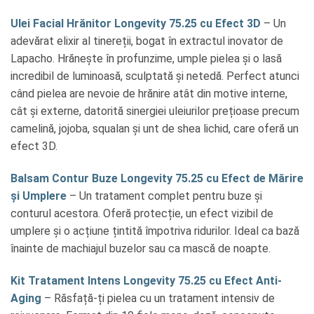
Ulei Facial Hrănitor Longevity 75.25 cu Efect 3D
– Un
adevărat elixir al tinereții, bogat în extractul inovator de
Lapacho. Hrănește în profunzime, umple pielea și o lasă
incredibil de luminoasă, sculptată și netedă. Perfect atunci
când pielea are nevoie de hrănire atât din motive interne,
cât și externe, datorită sinergiei uleiurilor prețioase precum
camelină, jojoba, squalan și unt de shea lichid, care oferă un
efect 3D.
Balsam Contur Buze Longevity 75.25 cu Efect de Mărire
și Umplere
– Un tratament complet pentru buze și
conturul acestora. Oferă protecție, un efect vizibil de
umplere și o acțiune țintită împotriva ridurilor. Ideal ca bază
înainte de machiajul buzelor sau ca mască de noapte.
Kit Tratament Intens Longevity 75.25 cu Efect Anti-
Aging
– Răsfață-ți pielea cu un tratament intensiv de