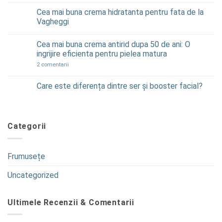
Back
se
to
numește
Cea mai buna crema hidratanta pentru fata de la
75.25
school:
Vagheggi
produse
Niciun
de
comentariu
Cea mai buna crema antirid dupa 50 de ani: O
machiaj
la
Cea
pentru
ingrijire eficienta pentru pielea matura
mai
o
buna
la
2 comentarii
revenire
crema
Cea
hidratanta
în
mai
pentru
buna
Care este diferența dintre ser și booster facial?
stil
fata
crema
de
Niciun
antirid
la
comentariu
dupa
Vagheggi
la
50
Care
de
este
ani:
Categorii
diferența
O
dintre
ingrijire
ser
eficienta
și
pentru
booster
pielea
Frumusețe
facial?
matura
Uncategorized
Ultimele Recenzii & Comentarii