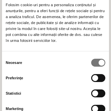
Italia
Folosim cookie-uri pentru a personaliza conținutul și
anunțurile, pentru a oferi funcții de rețele sociale și pentru
Din 1975 credem în valoarea adăugată a
a analiza traficul. De asemenea, le oferim partenerilor de
frumuseții care se bazează pe ingrediente
rețele sociale, de publicitate și de analize informații cu
active naturale.
privire la modul în care folosiți site-ul nostru. Aceștia le
pot combina cu alte informații oferite de dvs. sau culese
în urma folosirii serviciilor lor.
Produse cosmetice BIO vegane naturale,
testate clinic și dermatologic, formulate cu
Selecția
ingrediente alese cu multă atenție și cu
Necesare
consimțământului
responsabilitate pentru mediu, din surse
regenerabile.
Preferinţe
Statistici
Cele mai populare categorii de produse cosmetice
Marketing