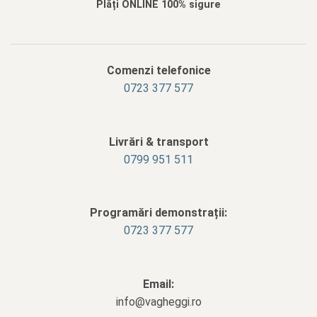
Plăți ONLINE 100% sigure
Comenzi telefonice
0723 377 577
Livrări & transport
‭0799 951 511‬
Programări demonstrații:
0723 377 577
Email:
info@vagheggi.ro