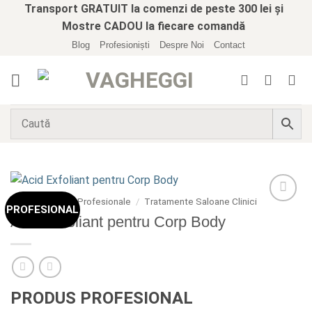
Skip
Transport GRATUIT la comenzi de peste 300 lei și
to
Mostre CADOU la fiecare comandă
content
Blog
Profesioniști
Despre Noi
Contact
Prima pagină
/
Profesionale
/
Tratamente Saloane Clinici
PROFESIONAL
Add to
Acid Exfoliant pentru Corp Body
wishlist
PRODUS PROFESIONAL