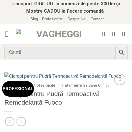
Skip
Transport GRATUIT la comenzi de peste 300 lei și
to
Mostre CADOU la fiecare comandă
content
Blog
Profesioniști
Despre Noi
Contact
Prima pagină
/
Profesionale
/
Tratamente Saloane Clinici
PROFESIONAL
Add to
Ciorapi pentru Pudră Termoactivă
wishlist
Remodelantă Fuoco