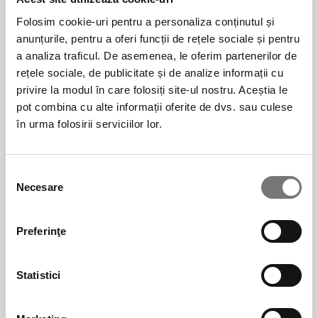
frumuseții care se bazează pe ingrediente
Folosim cookie-uri pentru a personaliza conținutul și
active naturale.
anunțurile, pentru a oferi funcții de rețele sociale și pentru
a analiza traficul. De asemenea, le oferim partenerilor de
Produse cosmetice BIO vegane naturale,
rețele sociale, de publicitate și de analize informații cu
privire la modul în care folosiți site-ul nostru. Aceștia le
testate clinic și dermatologic, formulate cu
pot combina cu alte informații oferite de dvs. sau culese
ingrediente alese cu multă atenție și cu
în urma folosirii serviciilor lor.
responsabilitate pentru mediu, din surse
regenerabile.
Selecția
Necesare
consimțământului
Cele mai populare categorii de produse cosmetice
Preferinţe
BESTSELLER
Statistici
ÎNGRIJIRE TEN