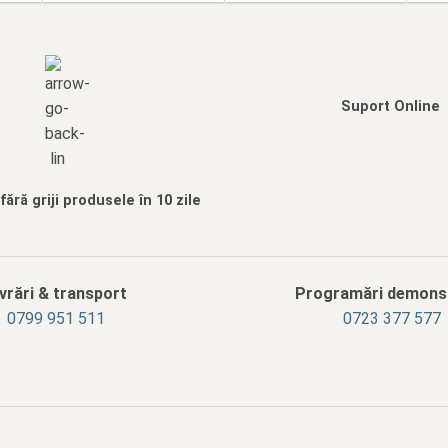
Suport Online
ără griji produsele în 10 zile
ivrări & transport
Programări demonst
‭0799 951 511‬
0723 377 577