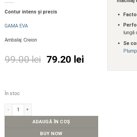
machiaj 
Contur intens și precis
Facto
Perfo
GAMA EVA
lungă 
Ambalaj: Creion
Se co
Plump
Prețul
Prețul
99.00
lei
79.20
lei
inițial
curent
a
este:
fost:
79.20 lei.
În stoc
99.00 lei.
Cantitate Creion de Buze Coral Definire Înaltă. Linia Precisă.
ADAUGĂ ÎN COȘ
BUY NOW