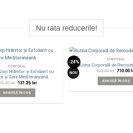
Nu rata reducerile!
CORPORAL
-24%
Add to
Rutina Corporală de Remod
CORPORAL
wishlist
Prețul
935.00
lei
710.00
l
orp Hrănitor și Exfoliant cu
NOU
inițial
e și Sare Mediteraneană
a
ADAUGĂ ÎN COȘ
Prețul
Prețul
75.00
lei
131.25
lei
fost:
inițial
curent
935.00 le
a
este:
ADAUGĂ ÎN COȘ
fost:
131.25 lei.
175.00 lei.