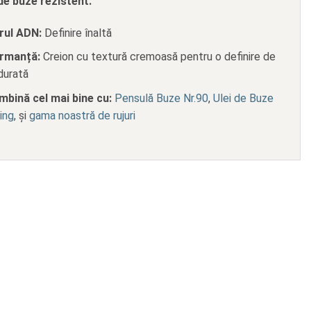
de buze rezistent.
rul ADN:
Definire înaltă
rmanță:
Creion cu textură cremoasă pentru o definire de
durată
mbină cel mai bine cu:
Pensulă Buze Nr.90
,
Ulei de Buze
ing
, și
gama noastră de rujuri
 Textură Cremoasă și Confortabilă