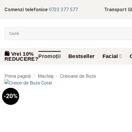
Skip
Comenzi telefonice
0723 377 577
Transport G
to
content
🛍️ Vrei 10%
Promoții
Bestseller
Facial
REDUCERE?
Prima pagină
/
Machiaj
/
Creioane de Buze
-20%
Add to
wishlist