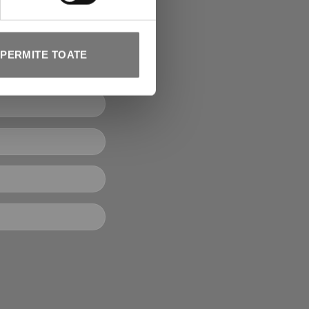
le Vagheggi! Vei
pe care să-l
PERMITE TOATE