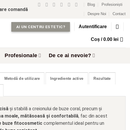
Blog
Profesioniști
care comandă
Despre Noi
Contact
Autentificare
AI UN CENTRU ESTETIC?
Coș /
0.00
lei
Profesionale
De ce ai nevoie?
Metodă de utilizare
Ingrediente active
Rezultate
cisă
și stabilă a creionului de buze coral, precum și
sa moale, mătăsoasă și confortabilă
, fac din acest
e buze fitocosmetic
complementul ideal pentru un