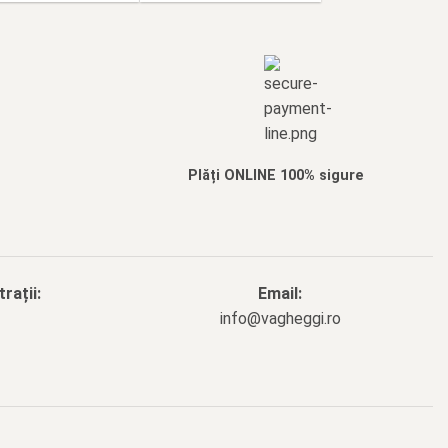
Plăți ONLINE 100% sigure
rații:
Email:
info@vagheggi.ro