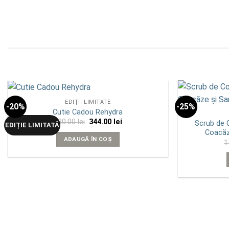
EDIȚII LIMITATE
-20%
-25%
Add to
Cutie Cadou Rehydra
wishlist
Prețul
Prețul
430.00
lei
344.00
lei
Scrub de C
EDIȚIE LIMITATĂ
inițial
curent
Coacăz
a
este:
ADAUGĂ ÎN COȘ
1
fost:
344.00 lei.
430.00 lei.