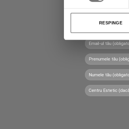
Abonează-te la 
primi imedia
RESPINGE