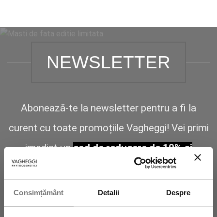
NEWSLETTER
Abonează-te la newsletter pentru a fi la
curent cu toate promoțiile Vagheggi! Vei primi
imediat un
cod de reducere de 10% și
transport gratuit
pe care să-l folosești la
următoarea achiziție.
Consimțământ
Detalii
Despre