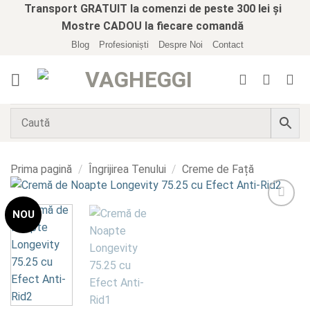
Skip
Transport GRATUIT la comenzi de peste 300 lei și
to
Mostre CADOU la fiecare comandă
content
Blog
Profesioniști
Despre Noi
Contact
Prima pagină
/
Îngrijirea Tenului
/
Creme de Față
NOU
Add to
wishlist