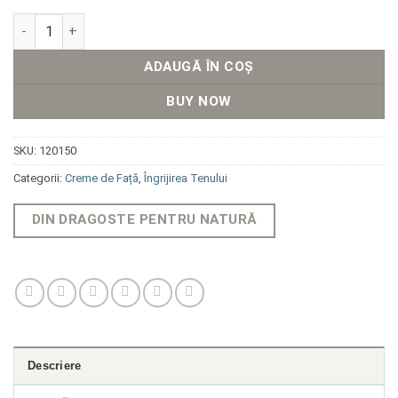
Cantitate Cremă de Noapte Longevity 75.25 cu Efect Anti-Rid
ADAUGĂ ÎN COȘ
BUY NOW
SKU:
120150
Categorii:
Creme de Față
,
Îngrijirea Tenului
DIN DRAGOSTE PENTRU NATURĂ
Descriere