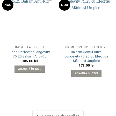
Add to
Add to
NOU
NOU
wishlist
wishlist
ÎNGRIJIREA TENULUI
CREME CONTUR OCHI ȘI BUZE
Face Perfector Longevity
Balsam Contur Buze
75.25 Balsam Anti-Rid
Longevity 75.25 cu Efect de
Mărire și Umplere
305.00
lei
173.00
lei
ADAUGĂ ÎN COȘ
ADAUGĂ ÎN COȘ