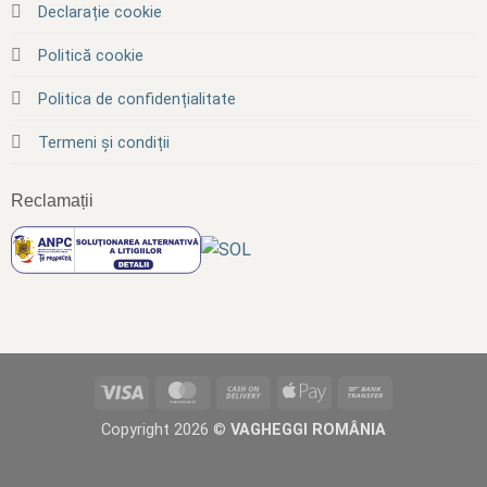
Declarație cookie
Politică cookie
Politica de confidențialitate
Termeni și condiții
Reclamații
Visa
MasterCard
Cash
Apple
Bank
On
Pay
Transfer
Copyright 2026 ©
VAGHEGGI ROMÂNIA
Delivery