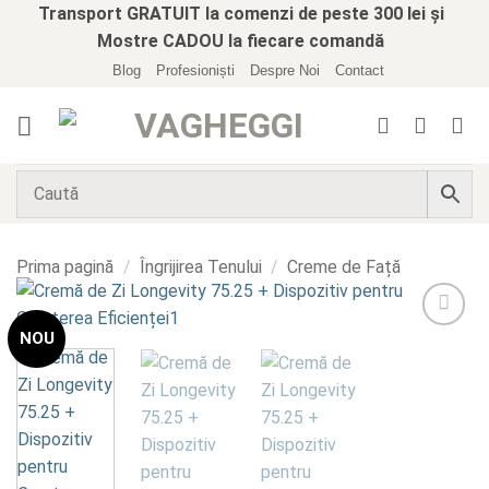
Skip
Transport GRATUIT la comenzi de peste 300 lei și
to
Mostre CADOU la fiecare comandă
content
Blog
Profesioniști
Despre Noi
Contact
Prima pagină
/
Îngrijirea Tenului
/
Creme de Față
NOU
Add to
wishlist