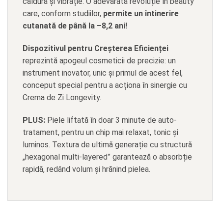
căldură și vibrație. O adevărată revoluție în beauty
care, conform studiilor,
permite un întinerire
cutanată de până la –8,2 ani!
Dispozitivul pentru Creșterea Eficienței
reprezintă apogeul cosmeticii de precizie: un
instrument inovator, unic și primul de acest fel,
conceput special pentru a acționa în sinergie cu
Crema de Zi Longevity.
PLUS:
Piele liftată în doar 3 minute de auto-
tratament, pentru un chip mai relaxat, tonic și
luminos. Textura de ultimă generație cu structură
„hexagonal multi-layered” garantează o absorbție
rapidă, redând volum și hrănind pielea.