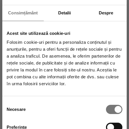
curent cu toate promoțiile Vagheggi! Vei primi
Consimțământ
Detalii
Despre
imediat un
cod de reducere de 10% și
transport gratuit
pe care să-l folosești la
Acest site utilizează cookie-uri
următoarea achiziție.
Folosim cookie-uri pentru a personaliza conținutul și
anunțurile, pentru a oferi funcții de rețele sociale și pentru
a analiza traficul. De asemenea, le oferim partenerilor de
rețele sociale, de publicitate și de analize informații cu
privire la modul în care folosiți site-ul nostru. Aceștia le
pot combina cu alte informații oferite de dvs. sau culese
în urma folosirii serviciilor lor.
Selecția
Necesare
consimțământului
Autorizez prelucrarea datelor mele personale.
Preferinţe