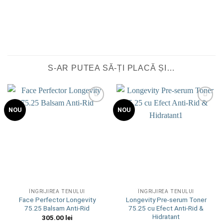
S-AR PUTEA SĂ-ȚI PLACĂ ȘI…
Add to
Add to
NOU
NOU
wishlist
wishlist
ÎNGRIJIREA TENULUI
ÎNGRIJIREA TENULUI
Face Perfector Longevity
Longevity Pre-serum Toner
75.25 Balsam Anti-Rid
75.25 cu Efect Anti-Rid &
Hidratant
305.00
lei