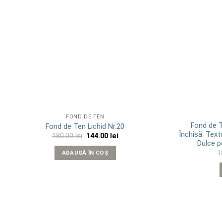
FOND DE TEN
Fond de T
Fond de Ten Lichid Nr.20
Închisă. Tex
Prețul
Prețul
180.00
lei
144.00
lei
inițial
curent
Dulce 
a
este:
1
ADAUGĂ ÎN COȘ
fost:
144.00 lei.
180.00 lei.