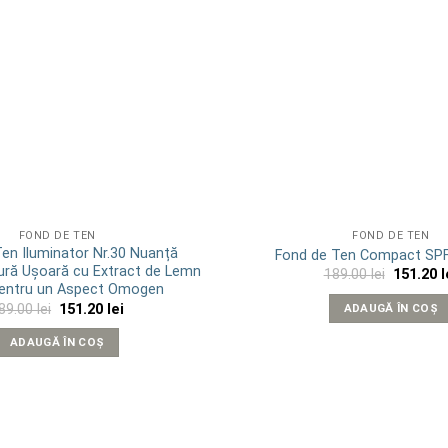
FOND DE TEN
FOND DE TEN
en Iluminator Nr.30 Nuanță
Fond de Ten Compact SPF
tură Ușoară cu Extract de Lemn
Prețul
189.00
lei
151.20
l
inițial
pentru un Aspect Omogen
a
Prețul
Prețul
89.00
lei
151.20
lei
ADAUGĂ ÎN COȘ
fost:
inițial
curent
189.00 le
a
este:
ADAUGĂ ÎN COȘ
fost:
151.20 lei.
189.00 lei.