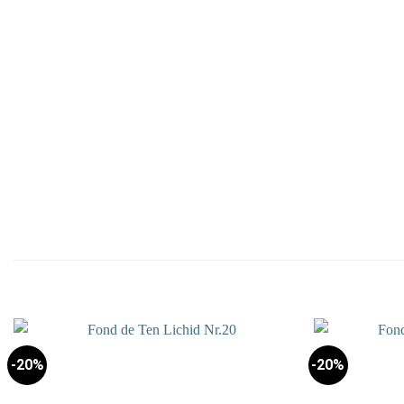
-20%
-20%
Add to
wishlist