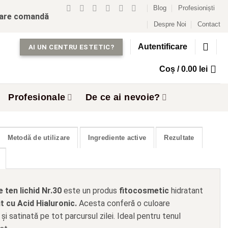
Blog
Profesioniști
care comandă
Despre Noi
Contact
Autentificare
AI UN CENTRU ESTETIC?
Coș /
0.00
lei
Profesionale
De ce ai nevoie?
Metodă de utilizare
Ingrediente active
Rezultate
e ten lichid Nr.30
este un produs
fitocosmetic
hidratant
t cu Acid Hialuronic.
Acesta conferă o culoare
i satinată pe tot parcursul zilei. Ideal pentru tenul