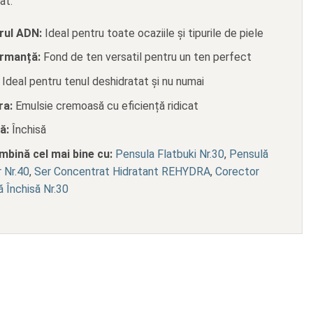
at.
rul ADN:
Ideal pentru toate ocaziile și tipurile de piele
rmanță:
Fond de ten versatil pentru un ten perfect
Ideal pentru tenul deshidratat și nu numai
ra:
Emulsie cremoasă cu eficiență ridicat
.
ă:
Închisă
mbină cel mai bine cu:
Pensula Flatbuki Nr.30
,
Pensulă
 Nr.40
,
Ser Concentrat Hidratant REHYDRA
,
Corector
 Închisă Nr.30