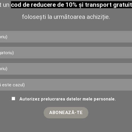
t un
cod de reducere de 10% și transport gratuit
folosești la următoarea achiziție.
Autorizez prelucrarea datelor mele personale.