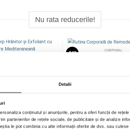
Nu rata reducerile!
CORPORAL
-24%
Add to
Rutina Corporală de Remod
CORPORAL
wishlist
Prețul
935.00
lei
710.00
l
orp Hrănitor și Exfoliant cu
NOU
inițial
e și Sare Mediteraneană
a
ADAUGĂ ÎN COȘ
Prețul
Prețul
75.00
lei
131.25
lei
fost:
inițial
curent
935.00 le
a
este:
ADAUGĂ ÎN COȘ
Detalii
fost:
131.25 lei.
175.00 lei.
uri
rsonaliza conținutul și anunțurile, pentru a oferi funcții de rețele
im partenerilor de rețele sociale, de publicitate și de analize info
ceștia le pot combina cu alte informații oferite de dvs. sau culese î