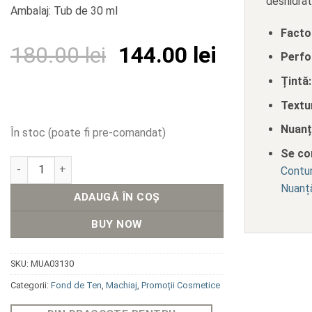
deshidrat
Ambalaj: Tub de 30 ml
Facto
Prețul
Prețul
180.00
lei
144.00
lei
Perfo
inițial
curent
Țintă:
a
este:
Textu
fost:
144.00 lei
Nuanț
În stoc (poate fi pre-comandat)
180.00 lei.
Se co
Cantitate Fond de Ten Lichid Nr.30
Contur
Nuanță
ADAUGĂ ÎN COȘ
BUY NOW
SKU:
MUA03130
Categorii:
Fond de Ten
,
Machiaj
,
Promoții Cosmetice