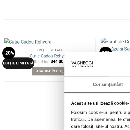
EDIȚII LIMITATE
-20%
-25%
Add to
Cutie Cadou Rehydra
wishlist
Prețul
Prețul
430.00
lei
344.00
lei
Scrub de C
EDIȚIE LIMITATĂ
inițial
curent
Coacăz
a
este:
ADAUGĂ ÎN COȘ
1
fost:
344.00 lei.
430.00 lei.
Consimțământ
Acest site utilizează cookie-
Folosim cookie-uri pentru a pe
traficul. De asemenea, le ofer
care folosiți site-ul nostru. A