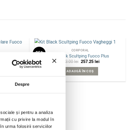
CORPORAL
-25%
Add to
Add to
elare Fuoco
Kit Black Scultping Fuoco Plus
wishlist
wishlist
Prețul
Prețul
Prețul
ei
343.00
lei
257.25
lei
curent
inițial
curent
este:
a
este:
ADAUGĂ ÎN COȘ
710.00 lei.
fost:
257.25 lei.
i.
343.00 lei.
Despre
 sociale și pentru a analiza
rmații cu privire la modul în
n urma folosirii serviciilor