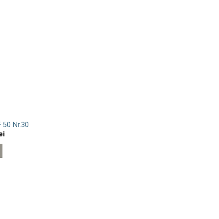
 50 Nr.30
Prețul
ei
curent
este:
151.20 lei.
i.