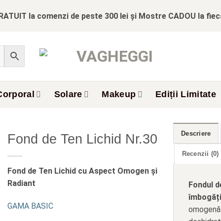
RATUIT la comenzi de peste 300 lei și Mostre CADOU la fie
Corporal
Solare
Makeup
Ediții Limitate
Descriere
Fond de Ten Lichid Nr.30
Recenzii (0)
Fond de Ten Lichid cu Aspect Omogen și
Radiant
Fondul d
îmbogăți
GAMA BASIC
omogenă ș