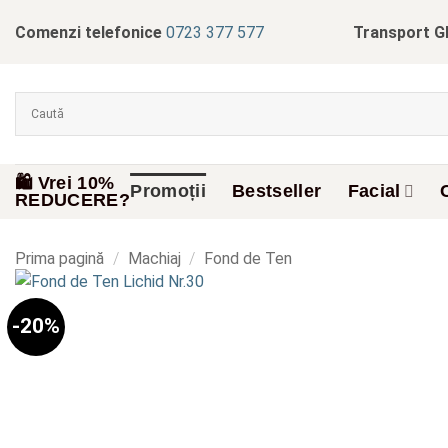
Skip
Comenzi telefonice
0723 377 577
Transport G
to
content
🛍️ Vrei 10%
Promoții
Bestseller
Facial
REDUCERE?
Prima pagină
/
Machiaj
/
Fond de Ten
-20%
Add to
wishlist