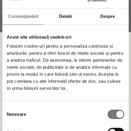
Consimțământ
Detalii
Despre
Acest site utilizează cookie-uri
Fitocosmetice Naturale 100% fabricate în
Folosim cookie-uri pentru a personaliza conținutul și
anunțurile, pentru a oferi funcții de rețele sociale și pentru
Italia
a analiza traficul. De asemenea, le oferim partenerilor de
rețele sociale, de publicitate și de analize informații cu
Din 1975 credem în valoarea adăugată a
privire la modul în care folosiți site-ul nostru. Aceștia le
frumuseții care se bazează pe ingrediente
pot combina cu alte informații oferite de dvs. sau culese
active naturale.
în urma folosirii serviciilor lor.
Produse cosmetice BIO vegane naturale,
Selecția
testate clinic și dermatologic, formulate cu
Necesare
consimțământului
ingrediente alese cu multă atenție și cu