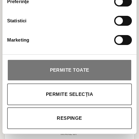
Preferinţe
responsabilitate pentru mediu, din surse
regenerabile.
Statistici
Marketing
Cele mai populare categorii de produse cosmetice
BESTSELLER
PERMITE TOATE
ÎNGRIJIRE TEN
PERMITE SELECȚIA
ÎNGRIJIRE CORP
SOLARE
RESPINGE
MAKEUP