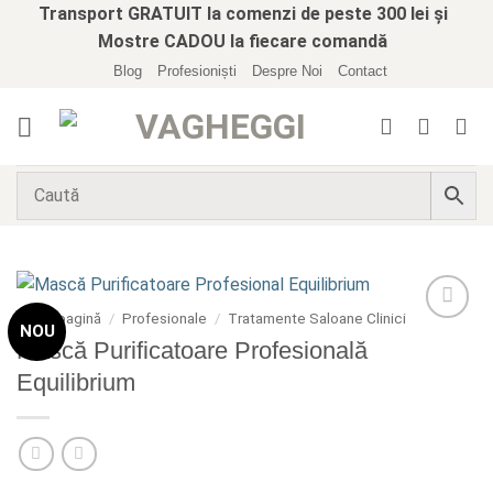
Skip
Transport GRATUIT la comenzi de peste 300 lei și
to
Mostre CADOU la fiecare comandă
content
Blog
Profesioniști
Despre Noi
Contact
Prima pagină
/
Profesionale
/
Tratamente Saloane Clinici
NOU
Add to
Mască Purificatoare Profesională
wishlist
Equilibrium