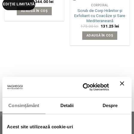
Prețul
Prețul
430.00
lei
344.00
lei
EDIȚIE LIMITATĂ
inițial
curent
CORPORAL
a
este:
Scrub de Corp Hrănitor și
ADAUGĂ ÎN COȘ
fost:
344.00 lei.
Exfoliant cu Coacăze și Sare
430.00 lei.
Mediteraneană
Prețul
Prețul
175.00
lei
131.25
lei
inițial
curent
a
este:
ADAUGĂ ÎN COȘ
fost:
131.25 l
175.00 lei.
Consimțământ
Detalii
Despre
Acest site utilizează cookie-uri
NEWSLETTER