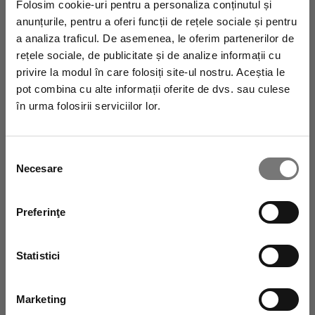
Folosim cookie-uri pentru a personaliza conținutul și
anunțurile, pentru a oferi funcții de rețele sociale și pentru
a analiza traficul. De asemenea, le oferim partenerilor de
rețele sociale, de publicitate și de analize informații cu
Abonează-te la newsletter pentru a fi la
privire la modul în care folosiți site-ul nostru. Aceștia le
pot combina cu alte informații oferite de dvs. sau culese
curent cu toate promoțiile Vagheggi! Vei primi
în urma folosirii serviciilor lor.
imediat un
cod de reducere de 10% și
transport gratuit
pe care să-l folosești la
Selecția
Necesare
consimțământului
următoarea achiziție.
Preferinţe
Statistici
Marketing