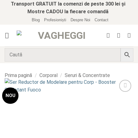
Skip
Transport GRATUIT la comenzi de peste 300 lei și
to
Mostre CADOU la fiecare comandă
content
Blog
Profesioniști
Despre Noi
Contact
Prima pagină
/
Corporal
/
Seruri & Concentrate
NOU
Add to
wishlist