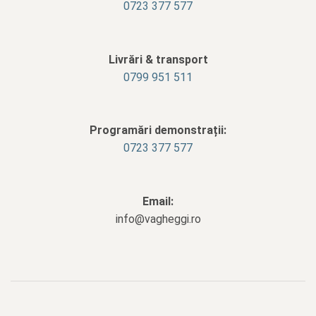
0723 377 577
Livrări & transport
‭0799 951 511‬
Programări demonstrații:
0723 377 577
Email:
info@vagheggi.ro