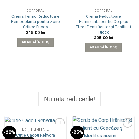
CORPORAL
CORPORAL
Cremă Termo Reductoare
Cremă Reductoare
Remodelantă pentru Zone
Fermizantă pentru Corp cu
Critice Fuoco
Efect Densificator și Tonifiant
Fuoco
315.00
lei
395.00
lei
ADAUGĂ ÎN COȘ
ADAUGĂ ÎN COȘ
Nu rata reducerile!
EDIȚII LIMITATE
-20%
-25%
Add to
Add to
Cutie Cadou Rehydra
wishlist
wishlist