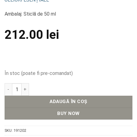
Ambalaj: Sticlă de 50 ml
212.00
lei
În stoc (poate fi pre-comandat)
Cantitate Ulei Esenţial Emolient
ADAUGĂ ÎN COȘ
BUY NOW
SKU:
191202