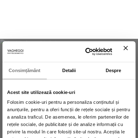
NEWSLETTER
Consimțământ
Detalii
Despre
Abonează-te la newsletter pentru a fi la
Acest site utilizează cookie-uri
curent cu toate promoțiile Vagheggi! Vei primi
Folosim cookie-uri pentru a personaliza conținutul și
anunțurile, pentru a oferi funcții de rețele sociale și pentru
imediat un
cod de reducere de 10% și
a analiza traficul. De asemenea, le oferim partenerilor de
rețele sociale, de publicitate și de analize informații cu
transport gratuit
pe care să-l folosești la
privire la modul în care folosiți site-ul nostru. Aceștia le