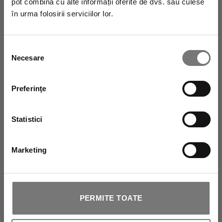
pot combina cu alte informații oferite de dvs. sau culese
următoarea achiziție.
în urma folosirii serviciilor lor.
Selecția
Necesare
consimțământului
Preferinţe
Statistici
Autorizez prelucrarea datelor mele personale.
Marketing
PERMITE TOATE