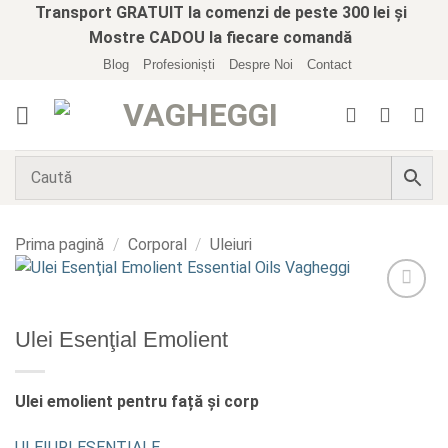
Skip
Transport GRATUIT la comenzi de peste 300 lei și
to
Mostre CADOU la fiecare comandă
content
Blog
Profesioniști
Despre Noi
Contact
Prima pagină
/
Corporal
/
Uleiuri
Add to
wishlist
Ulei Esenţial Emolient
Ulei emolient pentru față și corp
ULEIURI ESENȚIALE