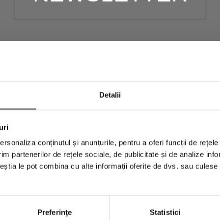
newsletter pentru a fi la curent cu toate promoții
t un
cod de reducere de 10% și transport gratuit
folosești la următoarea achiziție.
Detalii
uri
rsonaliza conținutul și anunțurile, pentru a oferi funcții de rețele
im partenerilor de rețele sociale, de publicitate și de analize info
ceștia le pot combina cu alte informații oferite de dvs. sau culese î
Preferinţe
Statistici