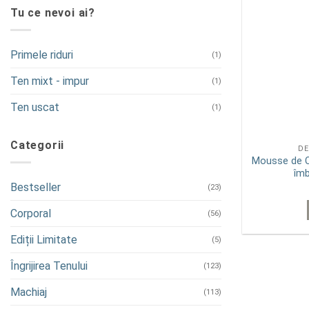
Tu ce nevoi ai?
Primele riduri
(1)
Ten mixt - impur
(1)
Ten uscat
(1)
Categorii
DE
Mousse de C
îmb
Bestseller
(23)
Corporal
(56)
Ediții Limitate
(5)
Îngrijirea Tenului
(123)
Machiaj
(113)