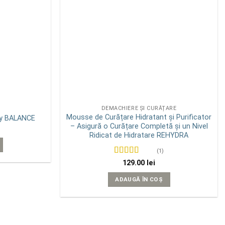
DEMACHIERE ȘI CURĂȚARE
Mousse de Curățare Hidratant și Purificator
gy BALANCE
– Asigură o Curățare Completă și un Nivel
Ridicat de Hidratare REHYDRA
(1)
Evaluat la
5
129.00
lei
din 5
ADAUGĂ ÎN COȘ