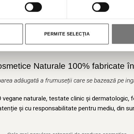
Autorizez prelucrarea datelor mele personale.
PERMITE SELECȚIA
osmetice Naturale 100% fabricate în 
area adăugată a frumuseții care se bazează pe ingr
egane naturale, testate clinic și dermatologic, 
tenție și cu responsabilitate pentru mediu, din su