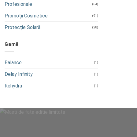
Profesionale
(64)
Promoții Cosmetice
(91)
Protecție Solară
(28)
Gamă
Balance
(1)
Delay Infinity
(1)
Rehydra
(1)