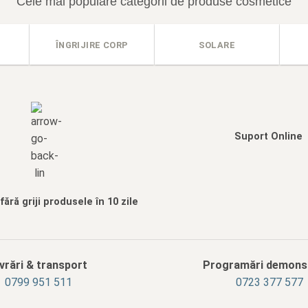
Cele mai populare categorii de produse cosmetice
ÎNGRIJIRE CORP
SOLARE
Suport Online
ără griji produsele în 10 zile
ivrări & transport
Programări demonst
‭0799 951 511‬
0723 377 577