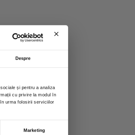
le Vagheggi! Vei
pe care să-l
Despre
 sociale și pentru a analiza
rmații cu privire la modul în
n urma folosirii serviciilor
Marketing