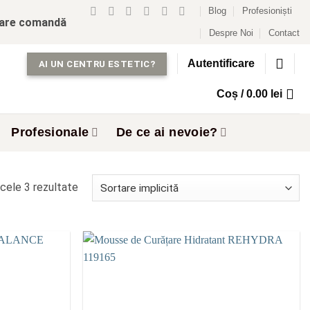
Blog
Profesioniști
care comandă
Despre Noi
Contact
Autentificare
AI UN CENTRU ESTETIC?
Coș /
0.00
lei
Profesionale
De ce ai nevoie?
cele 3 rezultate
Add to
Add to
wishlist
wishlist