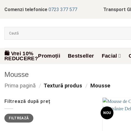
Skip
Comenzi telefonice
0723 377 577
Transport G
to
content
🛍️ Vrei 10%
Promoții
Bestseller
Facial
REDUCERE?
Mousse
Prima pagină
/
Textură produs
/
Mousse
Filtrează după preț
NOU
Preț
Preț
FILTREAZĂ
minim
maxim