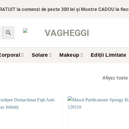
RATUIT la comenzi de peste 300 lei și Mostre CADOU la fie
Corporal
Solare
Makeup
Ediții Limitate
Afișez toate 
Add to
wishlist