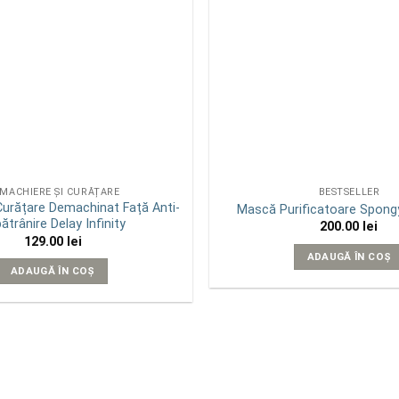
MACHIERE ȘI CURĂȚARE
BESTSELLER
urățare Demachinat Față Anti-
Mască Purificatoare Spon
ătrânire Delay Infinity
200.00
lei
129.00
lei
ADAUGĂ ÎN COȘ
ADAUGĂ ÎN COȘ