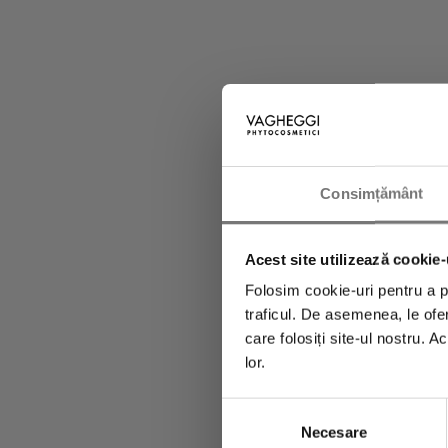
Abonează-te la 
primi imedia
Consimțământ
Acest site utilizează cookie-
Folosim cookie-uri pentru a pe
traficul. De asemenea, le ofer
care folosiți site-ul nostru. A
lor.
Selecția
Necesare
consimțământului