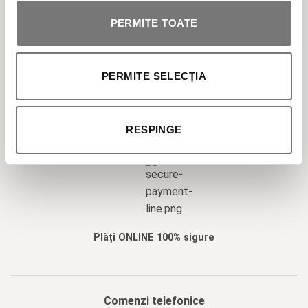
PERMITE TOATE
Returnează fără griji produsele în 10 zile
PERMITE SELECȚIA
RESPINGE
Suport Online
Plăți ONLINE 100% sigure
Comenzi telefonice