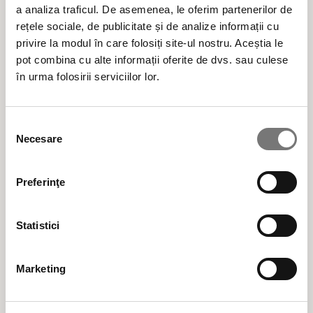
a analiza traficul. De asemenea, le oferim partenerilor de
ÎNGRIJIRE CORP
rețele sociale, de publicitate și de analize informații cu
privire la modul în care folosiți site-ul nostru. Aceștia le
SOLARE
pot combina cu alte informații oferite de dvs. sau culese
în urma folosirii serviciilor lor.
MAKEUP
Selecția
PROFESIONALE
Necesare
consimțământului
Preferinţe
Statistici
Transport gratuit pentru comenzile de peste 300 LEI
Marketing