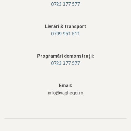
0723 377 577
Livrări & transport
‭0799 951 511‬
Programări demonstrații:
0723 377 577
Email:
info@vagheggi.ro