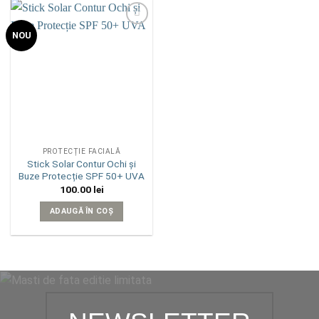
Add to
NOU
wishlist
PROTECȚIE FACIALĂ
Stick Solar Contur Ochi și
Buze Protecție SPF 50+ UVA
100.00
lei
ADAUGĂ ÎN COȘ