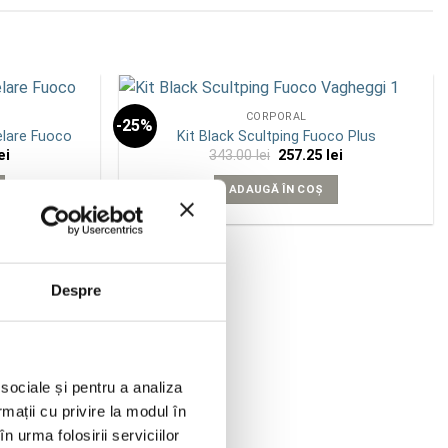
CORPORAL
-25%
Add to
Add to
elare Fuoco
Kit Black Scultping Fuoco Plus
wishlist
wishlist
Prețul
Prețul
Prețul
ei
343.00
lei
257.25
lei
curent
inițial
curent
este:
a
este:
ADAUGĂ ÎN COȘ
710.00 lei.
fost:
257.25 lei.
i.
343.00 lei.
Despre
 sociale și pentru a analiza
rmații cu privire la modul în
n urma folosirii serviciilor