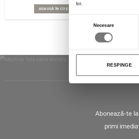
inițial
curent
lor.
a
este:
ADAUGĂ ÎN COȘ
fost:
344.00 lei.
430.00 lei.
Selecția
Necesare
consimțământului
RESPINGE
Abonează-te la 
primi imedia