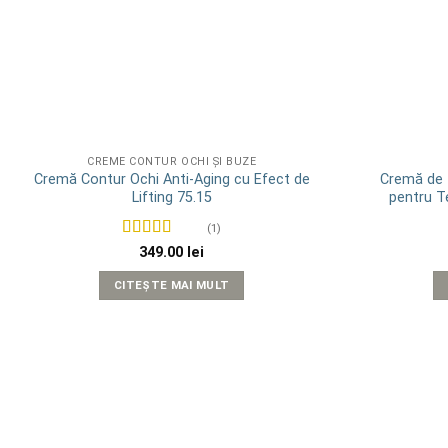
CREME CONTUR OCHI ȘI BUZE
Cremă Contur Ochi Anti-Aging cu Efect de
Cremă de Z
Lifting 75.15
pentru T
(1)
Evaluat la
5
349.00
lei
din 5
CITEȘTE MAI MULT