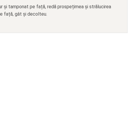
ur și tamponat pe față, redă prospețimea și strălucirea
pe față, gât și decolteu.