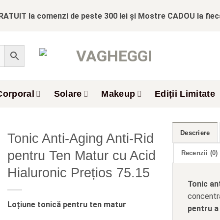
RATUIT la comenzi de peste 300 lei și Mostre CADOU la fie
Corporal
Solare
Makeup
Ediții Limitate
Descriere
Tonic Anti-Aging Anti-Rid
pentru Ten Matur cu Acid
Recenzii (0)
Hialuronic Prețios 75.15
Tonic an
concentra
Loțiune tonică pentru ten matur
pentru a