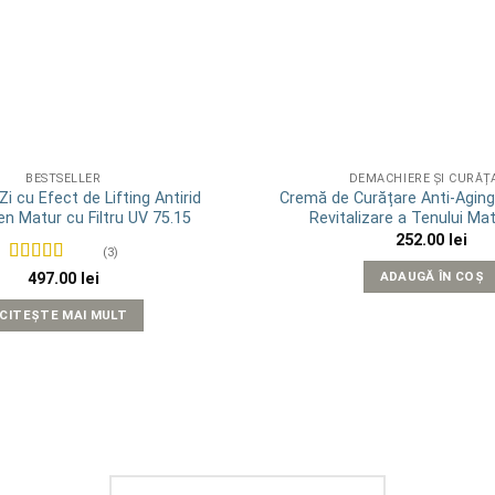
BESTSELLER
DEMACHIERE ȘI CURĂȚ
i cu Efect de Lifting Antirid
Cremă de Curățare Anti-Aging
en Matur cu Filtru UV 75.15
Revitalizare a Tenului Ma
252.00
lei
(3)
Evaluat la
5
ADAUGĂ ÎN COȘ
497.00
lei
din 5
CITEȘTE MAI MULT