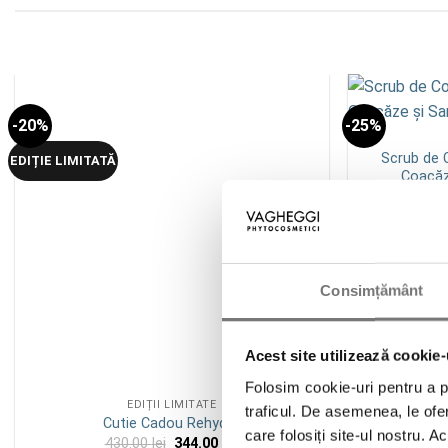
-20%
-25%
Add to
wishlist
Scrub de C
EDIȚIE LIMITATĂ
Coacăz
1
Consimțământ
Acest site utilizează cookie-
Folosim cookie-uri pentru a pe
EDIȚII LIMITATE
traficul. De asemenea, le ofer
Cutie Cadou Rehydra
care folosiți site-ul nostru. A
Prețul
Prețul
430.00
lei
344.00
lei