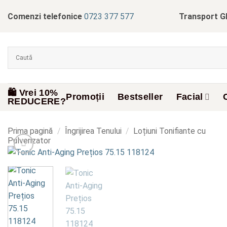
Skip
Comenzi telefonice
0723 377 577
Transport G
to
content
🛍️ Vrei 10%
Promoții
Bestseller
Facial
REDUCERE?
Prima pagină
/
Îngrijirea Tenului
/
Loțiuni Tonifiante cu
Pulverizator
Add to
wishlist