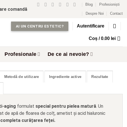
Blog
Profesioniști
care comandă
Despre Noi
Contact
Autentificare
AI UN CENTRU ESTETIC?
Coș /
0.00
lei
Profesionale
De ce ai nevoie?
Metodă de utilizare
Ingrediente active
Rezultate
ti-aging
formulat
special pentru pielea matură
. Un
t de apă de floarea de colț, ametist și acid hialuronic
 completa curățarea feței.