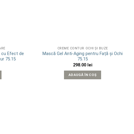
ARE
CREME CONTUR OCHI ȘI BUZE
 cu Efect de
Mască Gel Anti-Aging pentru Față și Ochi
tur 75.15
75.15
298.00
lei
ADAUGĂ ÎN COȘ